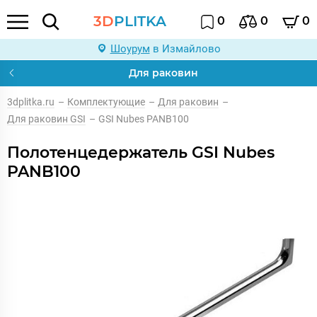
3D
PLITKA
0
0
0
Шоурум
в Измайлово
Для раковин
3dplitka.ru
–
Комплектующие
–
Для раковин
–
Для раковин GSI
–
GSI Nubes PANB100
Полотенцедержатель GSI Nubes
PANB100