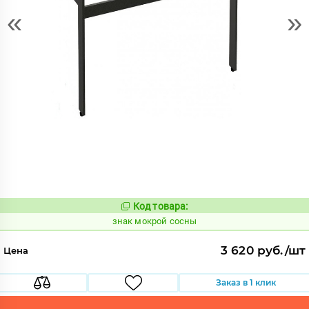
«
»
Код товара:
491722
Код:
знак мокрой сосны
3 620 руб./шт
Цена
Заказ в 1 клик