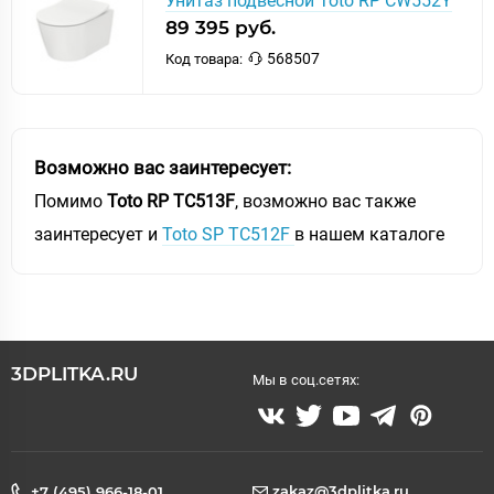
Унитаз подвесной Toto RP CW552Y
89 395 руб.
568507
Код товара:
Возможно вас заинтересует:
Помимо
Toto RP TC513F
, возможно вас также
заинтересует и
Toto SP TC512F
в нашем каталоге
3DPLITKA.RU
Мы в соц.сетях:
zakaz@3dplitka.ru
+7 (495) 966-18-01