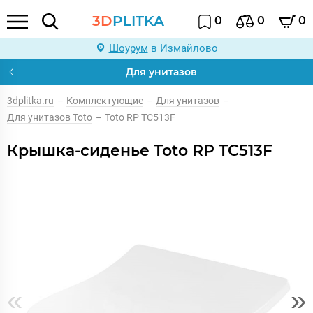
3D
PLITKA
0
0
0
Шоурум
в Измайлово
Для унитазов
3dplitka.ru
–
Комплектующие
–
Для унитазов
–
Для унитазов Toto
–
Toto RP TC513F
Крышка-сиденье Toto RP TC513F
«
»