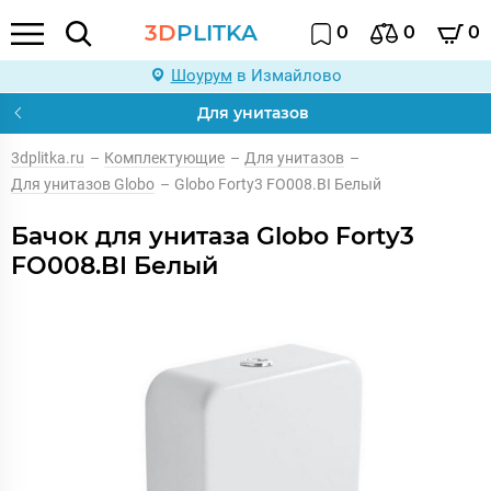
3D
PLITKA
0
0
0
Шоурум
в Измайлово
Для унитазов
3dplitka.ru
–
Комплектующие
–
Для унитазов
–
Для унитазов Globo
–
Globo Forty3 FO008.BI Белый
Бачок для унитаза Globo Forty3
FO008.BI Белый