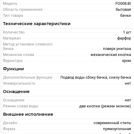
Модель
FO008.BI
Область применения
бытовая
Тип товара
бачки
Технические характеристики
Количество
1 шт
Материал
фарфор
Метод установки сливного
бачка
поверх унитаза
Механизм слива
механическая кнопка
Фурнитура
хром
Функции
Дополнительные функции
Подвод воды сбоку бачка, снизу бачка
Универсальность
нет
Оснащение
Оснащение
нет
Режим слива воды
две кнопки (режим эконом)
Внешнее исполнение
Дизайн
современный стиль
Форма
прямоугольная