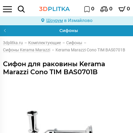
3D
PLITKA
0
0
0
Шоурум
в Измайлово
Сифоны
3dplitka.ru
–
Комплектующие
–
Сифоны
–
Сифоны Kerama Marazzi
–
Kerama Marazzi Cono TIM BAS0701B
Сифон для раковины Kerama
Marazzi Cono TIM BAS0701B