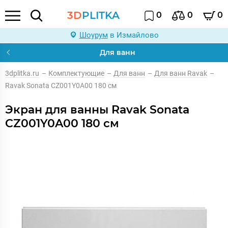
3D
PLITKA
0
0
0
Шоурум
в Измайлово
Для ванн
3dplitka.ru
–
Комплектующие
–
Для ванн
–
Для ванн Ravak
–
Ravak Sonata CZ001Y0A00 180 см
Экран для ванны Ravak Sonata
CZ001Y0A00 180 см