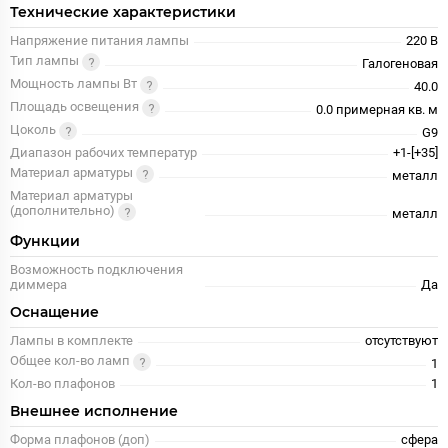
Технические характеристики
Напряжение питания лампы
220 В
Тип лампы
Галогеновая
Мощность лампы Вт
40.0
Площадь освещения
0.0 примерная кв. м
Цоколь
G9
Диапазон рабочих температур
+1-[+35]
Материал арматуры
металл
Материал арматуры
(дополнительно)
металл
Функции
Возможность подключения
диммера
Да
Оснащение
Лампы в комплекте
отсутствуют
Общее кол-во ламп
1
Кол-во плафонов
1
Внешнее исполнение
Форма плафонов (доп)
сфера