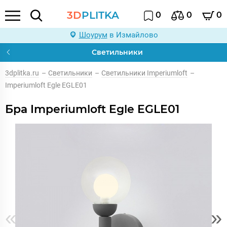
3D
PLITKA
0
0
0
Шоурум
в Измайлово
Светильники
3dplitka.ru
–
Светильники
–
Светильники Imperiumloft
–
Imperiumloft Egle EGLE01
Бра Imperiumloft Egle EGLE01
«
»