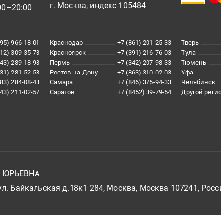
г. Москва, индекс 105484
00–20:00
495) 966-18-01
Краснодар
+7 (861) 201-25-33
Тверь
812) 309-35-78
Красноярск
+7 (391) 216-76-03
Тула
343) 289-18-98
Пермь
+7 (342) 207-98-33
Тюмень
831) 281-52-53
Ростов-на-Дону
+7 (863) 310-02-03
Уфа
383) 284-08-48
Самара
+7 (846) 375-94-33
Челябинск
843) 211-02-57
Саратов
+7 (8452) 39-79-54
Другой реги
А ЮРЬЕВНА
л. Байкальская д.18к1 284, Москва, Москва 107241, Росс