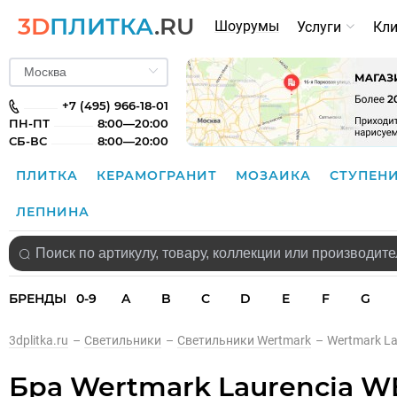
3D
ПЛИТКА
.RU
Шоурумы
Услуги
Кл
+7 (495) 966-18-01
ПН-ПТ
8:00—20:00
СБ-ВС
8:00—20:00
ПЛИТКА
КЕРАМОГРАНИТ
МОЗАИКА
СТУПЕН
ЛЕПНИНА
БРЕНДЫ
0-9
A
B
C
D
E
F
G
3dplitka.ru
–
Светильники
–
Светильники Wertmark
–
Wertmark La
Бра Wertmark Laurencia WE