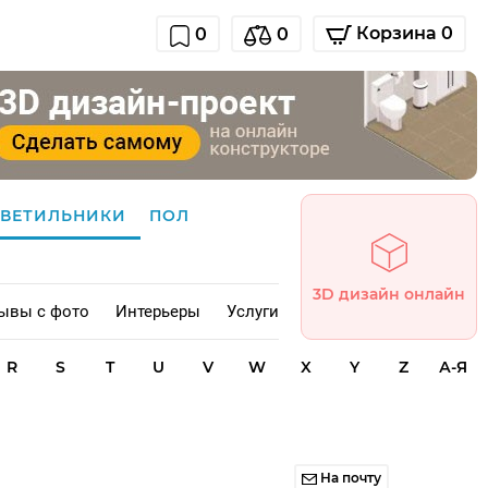
Корзина 0
0
0
СВЕТИЛЬНИКИ
ПОЛ
3D дизайн онлайн
ывы с фото
Интерьеры
Услуги
R
S
T
U
V
W
X
Y
Z
А-Я
На почту