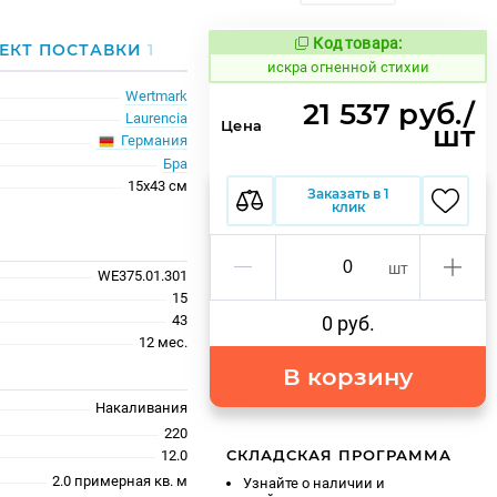
Код товара:
602098
ЕКТ ПОСТАВКИ
1
Код товара:
искра огненной стихии
Wertmark
21 537 руб./
Laurencia
Цена
шт
Германия
Бра
15x43 см
Заказать в 1
клик
шт
WE375.01.301
15
43
0 руб.
12 мес.
В корзину
Накаливания
220
СКЛАДСКАЯ ПРОГРАММА
12.0
2.0 примерная кв. м
Узнайте о наличии и