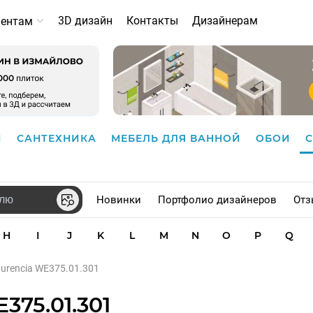
3D дизайн
Контакты
Дизайнерам
иентам
И
САНТЕХНИКА
МЕБЕЛЬ ДЛЯ ВАННОЙ
ОБОИ
Новинки
Портфолио дизайнеров
Отз
H
I
J
K
L
M
N
O
P
Q
urencia WE375.01.301
375.01.301