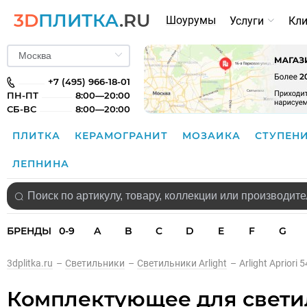
3D
ПЛИТКА
.RU
Шоурумы
Услуги
Кл
+7 (495) 966-18-01
ПН-ПТ
8:00—20:00
СБ-ВС
8:00—20:00
ПЛИТКА
КЕРАМОГРАНИТ
МОЗАИКА
СТУПЕН
ЛЕПНИНА
БРЕНДЫ
0-9
A
B
C
D
E
F
G
3dplitka.ru
–
Светильники
–
Светильники Arlight
–
Arlight Apriori 
Комплектующее для светиль