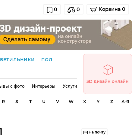
Корзина 0
0
0
СВЕТИЛЬНИКИ
ПОЛ
3D дизайн онлайн
ывы с фото
Интерьеры
Услуги
R
S
T
U
V
W
X
Y
Z
А-Я
1
На почту