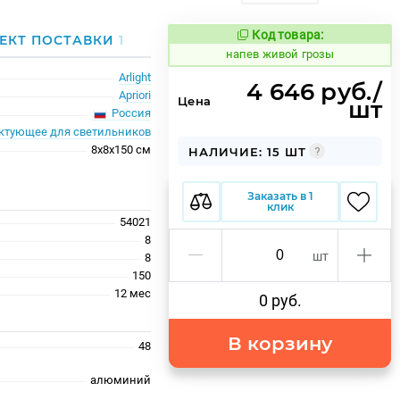
Код товара:
1081519
ЕКТ ПОСТАВКИ
1
Код товара:
напев живой грозы
Arlight
4 646 руб./
Apriori
Цена
шт
Россия
ктующее для светильников
8x8x150 см
НАЛИЧИЕ: 15 ШТ
Заказать в 1
клик
54021
8
шт
8
150
12 меc
0 руб.
В корзину
48
алюминий