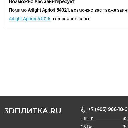
Возможно вас заинтересует:
Помимо
Arlight Apriori 54021
, возможно вас также заин
Arlight Apriori 54025
в нашем каталоге
3DПЛИТКА.RU
+7 (495) 966-18-0
Пн-Пт
8:
Сб-Вс
8: