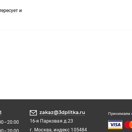
тересует и
zakaz@3dplitka.ru
1
Принимаем к
16-я Парковая д.23
00–20:00
г. Москва, индекс 105484
00–20:00