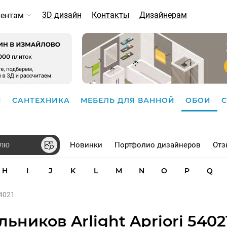
3D дизайн
Контакты
Дизайнерам
иентам
И
САНТЕХНИКА
МЕБЕЛЬ ДЛЯ ВАННОЙ
ОБОИ
Новинки
Портфолио дизайнеров
Отз
H
I
J
K
L
M
N
O
P
Q
54021
ников Arlight Apriori 5402