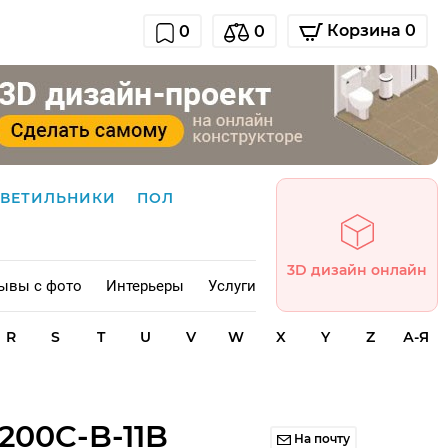
Корзина 0
0
0
СВЕТИЛЬНИКИ
ПОЛ
3D дизайн онлайн
ывы с фото
Интерьеры
Услуги
R
S
T
U
V
W
X
Y
Z
А-Я
200C-B-11B
На почту