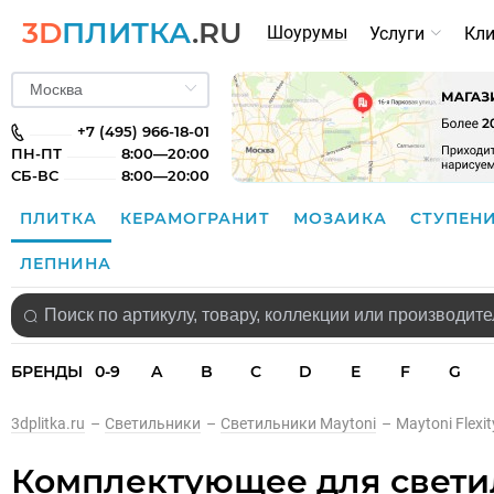
3D
ПЛИТКА
.RU
Шоурумы
Услуги
Кл
+7 (495) 966-18-01
ПН-ПТ
8:00—20:00
СБ-ВС
8:00—20:00
ПЛИТКА
КЕРАМОГРАНИТ
МОЗАИКА
СТУПЕН
ЛЕПНИНА
БРЕНДЫ
0-9
A
B
C
D
E
F
G
3dplitka.ru
–
Светильники
–
Светильники Maytoni
–
Maytoni Flexi
Комплектующее для светил