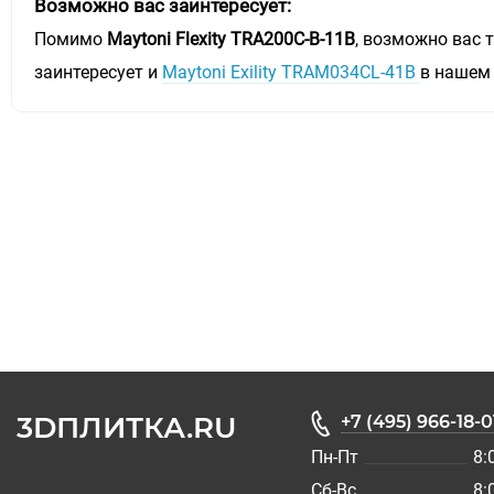
Возможно вас заинтересует:
Помимо
Maytoni Flexity TRA200C-B-11B
, возможно вас 
заинтересует и
Maytoni Exility TRAM034CL-41B
в нашем
3DПЛИТКА.RU
+7 (495) 966-18-0
Пн-Пт
8:
Сб-Вс
8: