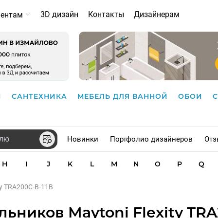
3D дизайн
Контакты
Дизайнерам
иентам
И
САНТЕХНИКА
МЕБЕЛЬ ДЛЯ ВАННОЙ
ОБОИ
Новинки
Портфолио дизайнеров
Отз
H
I
J
K
L
M
N
O
P
Q
ty TRA200C-B-11B
ьников Maytoni Flexity TRA