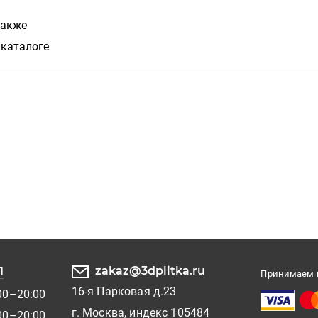
также
 каталоге
zakaz@3dplitka.ru
1
Принимаем к
16-я Парковая д.23
00–20:00
г. Москва, индекс 105484
00–20:00