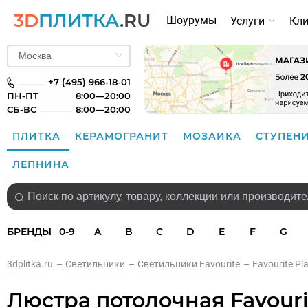
3D
ПЛИТКА
.RU
Шоурумы
Услуги
Кл
+7 (495) 966-18-01
ПН-ПТ
8:00—20:00
СБ-ВС
8:00—20:00
ПЛИТКА
КЕРАМОГРАНИТ
МОЗАИКА
СТУПЕН
ЛЕПНИНА
БРЕНДЫ
0-9
A
B
C
D
E
F
G
3dplitka.ru
–
Светильники
–
Светильники Favourite
–
Favourite Pl
Люстра потолочная Favouri