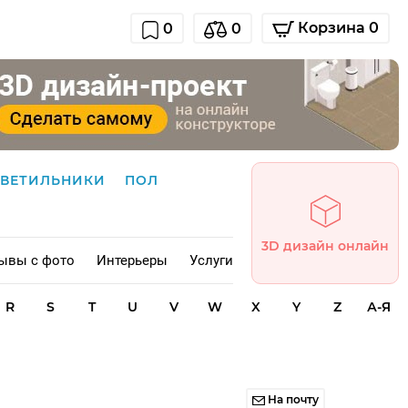
Корзина 0
0
0
СВЕТИЛЬНИКИ
ПОЛ
3D дизайн онлайн
ывы с фото
Интерьеры
Услуги
R
S
T
U
V
W
X
Y
Z
А-Я
На почту