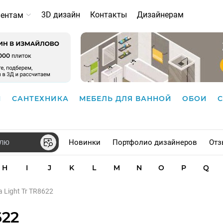
3D дизайн
Контакты
Дизайнерам
иентам
И
САНТЕХНИКА
МЕБЕЛЬ ДЛЯ ВАННОЙ
ОБОИ
Новинки
Портфолио дизайнеров
Отз
H
I
J
K
L
M
N
O
P
Q
a Light Tr TR8622
622