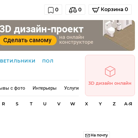
Корзина 0
0
0
СВЕТИЛЬНИКИ
ПОЛ
3D дизайн онлайн
ывы с фото
Интерьеры
Услуги
R
S
T
U
V
W
X
Y
Z
А-Я
На почту