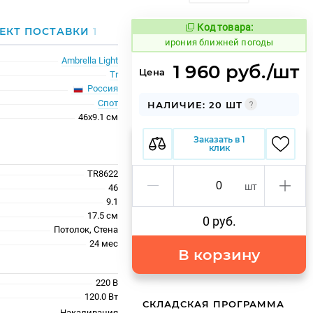
Код товара:
1094446
ЕКТ ПОСТАВКИ
1
Код товара:
ирония ближней погоды
Ambrella Light
1 960 руб./шт
Цена
Tr
Россия
Спот
НАЛИЧИЕ: 20 ШТ
46x9.1 см
Заказать в 1
клик
TR8622
шт
46
9.1
17.5 см
0 руб.
Потолок, Стена
24 меc
В корзину
220 В
120.0 Вт
СКЛАДСКАЯ ПРОГРАММА
Накаливания