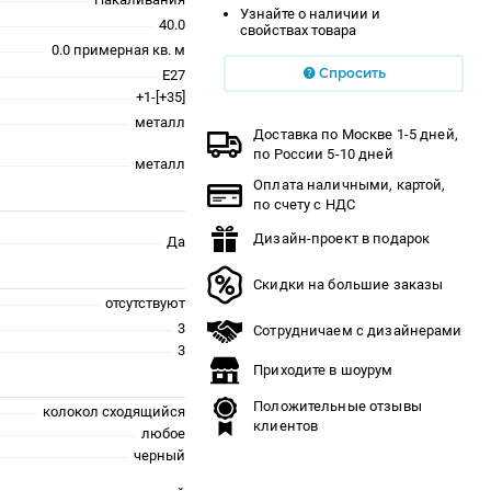
Узнайте о наличии и
40.0
свойствах товара
0.0 примерная кв. м
Спросить
E27
+1-[+35]
металл
Доставка по Москве 1-5 дней,
по России 5-10 дней
металл
Оплата наличными, картой,
по счету с НДС
Дизайн-проект в подарок
Да
Скидки на большие заказы
отсутствуют
3
Сотрудничаем с дизайнерами
3
Приходите в шоурум
Положительные отзывы
колокол сходящийся
клиентов
любое
черный