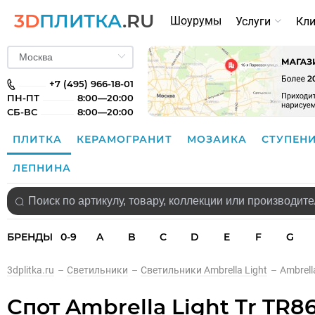
3D
ПЛИТКА
.RU
Шоурумы
Услуги
Кл
+7 (495) 966-18-01
ПН-ПТ
8:00—20:00
СБ-ВС
8:00—20:00
ПЛИТКА
КЕРАМОГРАНИТ
МОЗАИКА
СТУПЕН
ЛЕПНИНА
БРЕНДЫ
0-9
A
B
C
D
E
F
G
3dplitka.ru
–
Светильники
–
Светильники Ambrella Light
–
Ambrell
Спот Ambrella Light Tr TR8