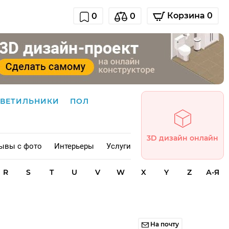
Корзина 0
0
0
СВЕТИЛЬНИКИ
ПОЛ
3D дизайн онлайн
ывы с фото
Интерьеры
Услуги
R
S
T
U
V
W
X
Y
Z
А-Я
На почту