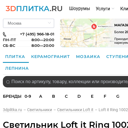
3D
ПЛИТКА
.RU
Шоурумы
Услуги
Кл
+7 (495) 966-18-01
ПН-ПТ
8:00—20:00
СБ-ВС
8:00—20:00
ПЛИТКА
КЕРАМОГРАНИТ
МОЗАИКА
СТУПЕН
ЛЕПНИНА
БРЕНДЫ
0-9
A
B
C
D
E
F
G
3dplitka.ru
–
Светильники
–
Светильники Loft it
–
Loft it Ring 100
Светильник Loft it Ring 100