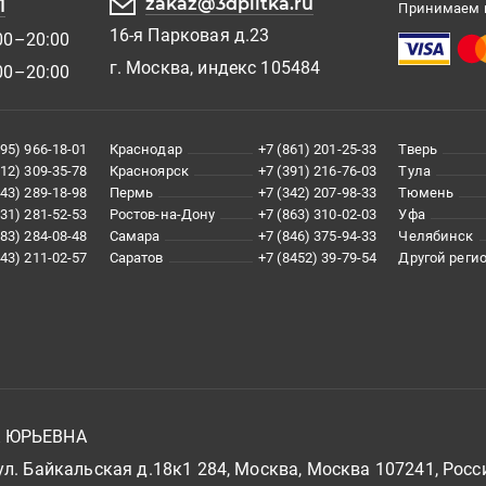
zakaz@3dplitka.ru
1
Принимаем к
16-я Парковая д.23
00–20:00
г. Москва, индекс 105484
00–20:00
495) 966-18-01
Краснодар
+7 (861) 201-25-33
Тверь
812) 309-35-78
Красноярск
+7 (391) 216-76-03
Тула
343) 289-18-98
Пермь
+7 (342) 207-98-33
Тюмень
831) 281-52-53
Ростов-на-Дону
+7 (863) 310-02-03
Уфа
383) 284-08-48
Самара
+7 (846) 375-94-33
Челябинск
843) 211-02-57
Саратов
+7 (8452) 39-79-54
Другой реги
А ЮРЬЕВНА
л. Байкальская д.18к1 284, Москва, Москва 107241, Росс