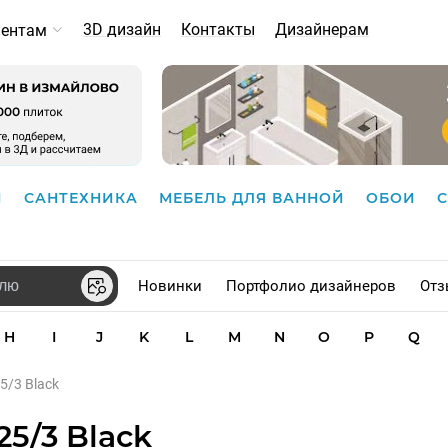
3D дизайн
Контакты
Дизайнерам
иентам
И
САНТЕХНИКА
МЕБЕЛЬ ДЛЯ ВАННОЙ
ОБОИ
Новинки
Портфолио дизайнеров
Отз
H
I
J
K
L
M
N
O
P
Q
25/3 Black
25/3 Black