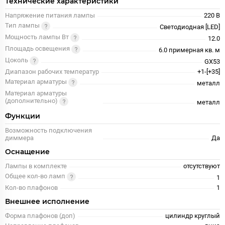
Технические характеристики
Напряжение питания лампы
220 В
Тип лампы
Светодиодная [LED]
Мощность лампы Вт
12.0
Площадь освещения
6.0 примерная кв. м
Цоколь
GX53
Диапазон рабочих температур
+1-[+35]
Материал арматуры
металл
Материал арматуры
(дополнительно)
металл
Функции
Возможность подключения
диммера
Да
Оснащение
Лампы в комплекте
отсутствуют
Общее кол-во ламп
1
Кол-во плафонов
1
Внешнее исполнение
Форма плафонов (доп)
цилиндр круглый