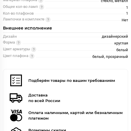
Материал плафона
стекло, металл
Общее кол-во ламп
1
Кол-во плафонов
1
Лампочки в комплекте
Нет
Внешнее исполнение
Дизайн
дизайнерский
Форма
круглая
Цвет арматуры
белый
Цвет плафона
белый, прозрачный
Подберём товары по вашим требованиям
Доставка
по всей России
Оплата наличными, картой или безналичным
платежом
Возможны скидки