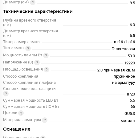
Диаметр (см)
8.5
Технические характеристики
Глубина врезного отверстия
(см)
6.0
Диаметр врезного отверстия
(см)
6.5
Типоразмер лампы
mr16 / hp16
Тип лампы
Галогеновая
Мощность лампы Вт
50.0
Напряжение (В)
12220
Площадь освещения
2.0 примерная кв. м
Способ крепления
пружинное
Способ крепления плафона
на арматуру
Степень пыле-влагозащиты
IP20
Суммарная мощность LED Вт
6.5
Суммарная мощность ЛОН Вт
65
Цоколь
GU5.3
Материал арматуры
металл
Оснащение