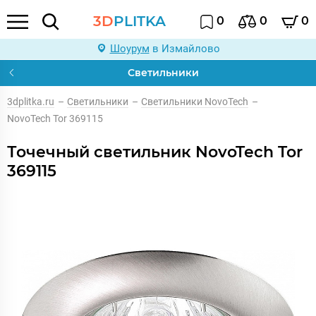
3D
PLITKA
0
0
0
Шоурум
в Измайлово
Светильники
3dplitka.ru
–
Светильники
–
Светильники NovoTech
–
NovoTech Tor 369115
Точечный светильник NovoTech Tor
369115