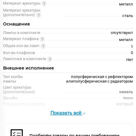
Материал арматуры
металл
Материал арматуры
(дополнительно)
сталь
Оснащение
Лампы в комплекте
отсутствуют
Материал плафона
металл
Общее кол-во ламп
1
Кол-во плафонов
0
Лампочки в комплекте
Нет
Внешнее исполнение
Тип колбы
полусферическая с рефлектором
лампы
илиполусферическая с радиатором
Цвет арматуры
(дополнительно)
никель
Дизайн
техно
Поверхность арматуры
матовый
Тип помещения
гостиная, спальня, коридор, прихожая, кабинет
Показать всё
Форма
круглая
Цвет арматуры
серебро
Цвет плафона
серебро
Подберём товары по вашим требованиям