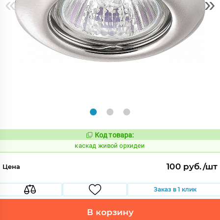
«
»
Код товара:
628439
Код:
каскад живой орхидеи
100 руб./шт
Цена
Заказ в 1 клик
В корзину