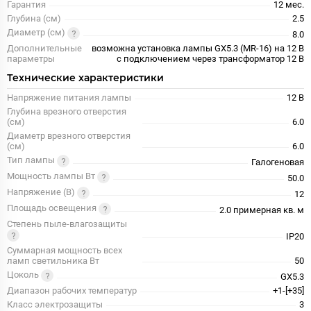
Гарантия
12 мес.
Глубина (см)
2.5
Диаметр (см)
8.0
Дополнительные
возможна установка лампы GX5.3 (MR-16) на 12 В
параметры
с подключением через трансформатор 12 В
Технические характеристики
Напряжение питания лампы
12 В
Глубина врезного отверстия
(см)
6.0
Диаметр врезного отверстия
(см)
6.0
Тип лампы
Галогеновая
Мощность лампы Вт
50.0
Напряжение (В)
12
Площадь освещения
2.0 примерная кв. м
Степень пыле-влагозащиты
IP20
Суммарная мощность всех
ламп светильника Вт
50
Цоколь
GX5.3
Диапазон рабочих температур
+1-[+35]
Класс электрозащиты
3