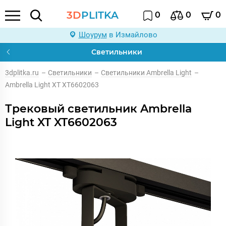
3D
PLITKA
0
0
0
Шоурум
в Измайлово
Светильники
3dplitka.ru
–
Светильники
–
Светильники Ambrella Light
–
Ambrella Light XT XT6602063
Трековый светильник Ambrella
Light XT XT6602063