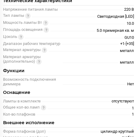
Технические характеристики
Напряжение питания лампы
220 В
Тип лампы
Светодиодная [LED]
Мощность лампы Вт
10.0
Площадь освещения
5.0 примерная кв. м
Цоколь
GU10
Диапазон рабочих температур
+1-[+35]
Материал арматуры
металл
Материал арматуры
(дополнительно)
металл
Функции
Возможность подключения
диммера
Нет
Оснащение
Лампы в комплекте
отсутствуют
Общее кол-во ламп
1
Кол-во плафонов
1
Внешнее исполнение
Форма плафонов (доп)
цилиндр круглый