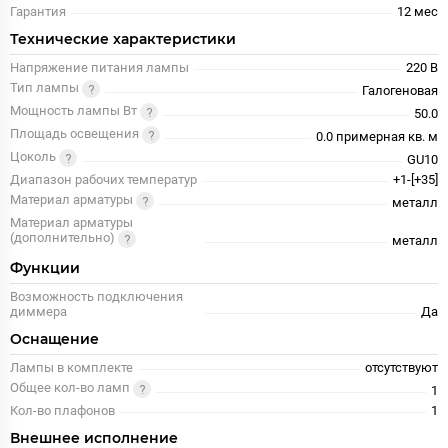
Гарантия
12 меc
Технические характеристики
Напряжение питания лампы
220 В
Тип лампы
Галогеновая
Мощность лампы Вт
50.0
Площадь освещения
0.0 примерная кв. м
Цоколь
GU10
Диапазон рабочих температур
+1-[+35]
Материал арматуры
металл
Материал арматуры
(дополнительно)
металл
Функции
Возможность подключения
диммера
Да
Оснащение
Лампы в комплекте
отсутствуют
Общее кол-во ламп
1
Кол-во плафонов
1
Внешнее исполнение