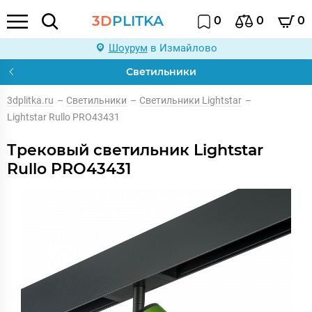
3D
PLITKA
0
0
0
Шоурум
в Измайлово
Светильники
3dplitka.ru
–
Светильники
–
Светильники Lightstar
–
Lightstar Rullo PRO43431
Трековый светильник Lightstar
Rullo PRO43431