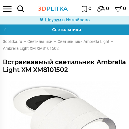
3D
PLITKA
0
0
0
Шоурум
в Измайлово
Светильники
3dplitka.ru
–
Светильники
–
Светильники Ambrella Light
–
Ambrella Light XM XM8101502
Встраиваемый светильник Ambrella
Light XM XM8101502