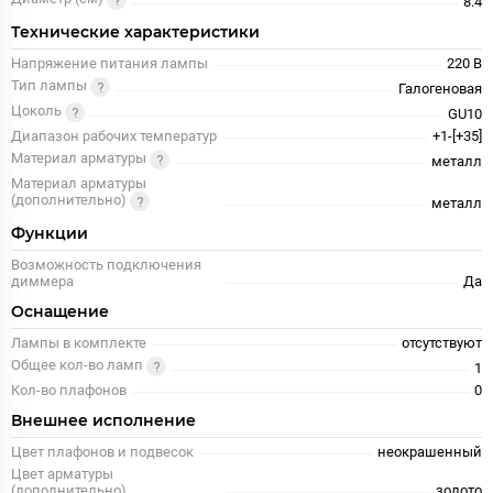
8.4
Технические характеристики
Напряжение питания лампы
220 В
Тип лампы
Галогеновая
Цоколь
GU10
Диапазон рабочих температур
+1-[+35]
Материал арматуры
металл
Материал арматуры
(дополнительно)
металл
Функции
Возможность подключения
диммера
Да
Оснащение
Лампы в комплекте
отсутствуют
Общее кол-во ламп
1
Кол-во плафонов
0
Внешнее исполнение
Цвет плафонов и подвесок
неокрашенный
Цвет арматуры
(дополнительно)
золото