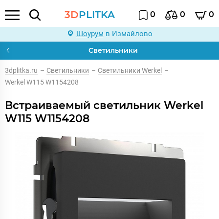
3D
PLITKA
0
0
0
Шоурум
в Измайлово
Светильники
3dplitka.ru
–
Светильники
–
Светильники Werkel
–
Werkel W115 W1154208
Встраиваемый светильник Werkel
W115 W1154208