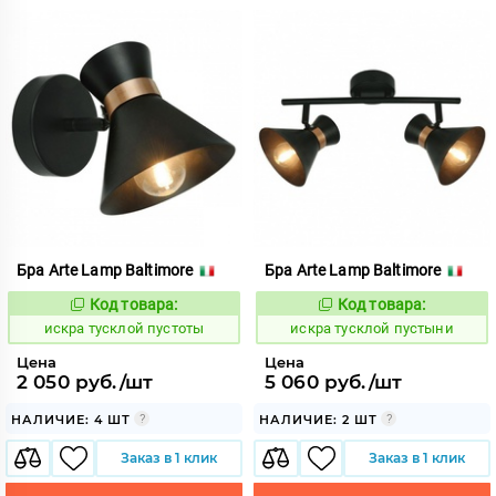
Бра Arte Lamp Baltimore
Бра Arte Lamp Baltimore
Код товара:
Код товара:
607074
607075
Код:
Код:
искра тусклой пустоты
искра тусклой пустыни
Цена
Цена
2 050 руб./шт
5 060 руб./шт
НАЛИЧИЕ: 4 ШТ
НАЛИЧИЕ: 2 ШТ
Заказ в 1 клик
Заказ в 1 клик