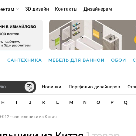
3D дизайн
Контакты
Дизайнерам
иентам
И
САНТЕХНИКА
МЕБЕЛЬ ДЛЯ ВАННОЙ
ОБОИ
Новинки
Портфолио дизайнеров
Отз
H
I
J
K
L
M
N
O
P
Q
-012 - светильники из Китая
тильники из Китая
1 товар