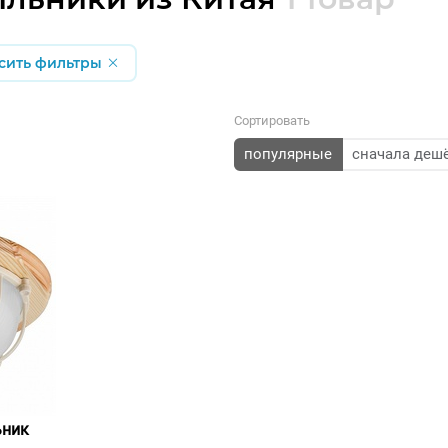
сить фильтры
Сортировать
популярные
сначала деш
ьник