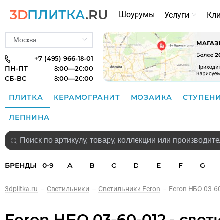
3D
ПЛИТКА
.RU
Шоурумы
Услуги
Кл
+7 (495) 966-18-01
ПН-ПТ
8:00—20:00
СБ-ВС
8:00—20:00
ПЛИТКА
КЕРАМОГРАНИТ
МОЗАИКА
СТУПЕН
ЛЕПНИНА
БРЕНДЫ
0-9
A
B
C
D
E
F
G
3dplitka.ru
–
Светильники
–
Светильники Feron
–
Feron НБО 03-60
Feron НБО 03-60-012 - све