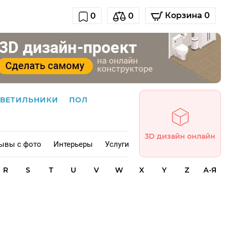
Корзина 0
0
0
СВЕТИЛЬНИКИ
ПОЛ
3D дизайн онлайн
ывы с фото
Интерьеры
Услуги
R
S
T
U
V
W
X
Y
Z
А-Я