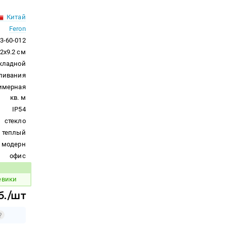
Китай
Feron
3-60-012
2x9.2 см
кладной
ливания
римерная
кв. м
IP54
стекло
теплый
модерн
офис
 товара:
евики
б./шт