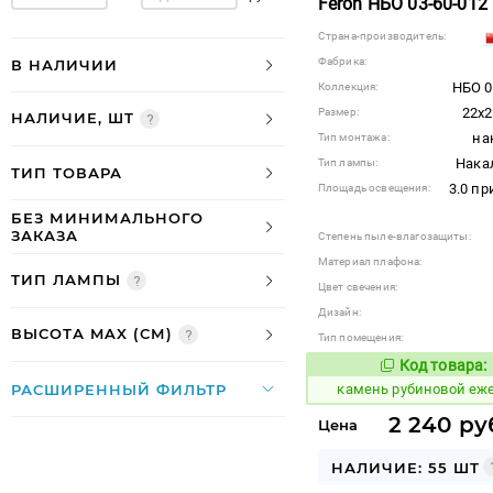
Feron НБО 03-60-012
Страна-производитель:
Фабрика:
В НАЛИЧИИ
НБО 0
Коллекция:
22x2
Размер:
НАЛИЧИЕ, ШТ
на
Тип монтажа:
Нака
Тип лампы:
ТИП ТОВАРА
3.0 п
Площадь освещения:
БЕЗ МИНИМАЛЬНОГО
ЗАКАЗА
Степень пыле-влагозащиты:
Материал плафона:
ТИП ЛАМПЫ
Цвет свечения:
Дизайн:
ВЫСОТА MAX (СМ)
Тип помещения:
Код товара:
619274
Код
РАСШИРЕННЫЙ ФИЛЬТР
камень рубиновой еж
2 240 ру
Цена
НАЛИЧИЕ: 55 ШТ