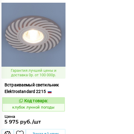
Гарантия лучшей цены и
доставка 0р. от 100 000р.
Встраиваемый светильник
Elektrostandard 2215
Код товара:
662571
Код:
клубок лунной погоды
Цена
5 975 руб./шт
Заказ в 1 клик