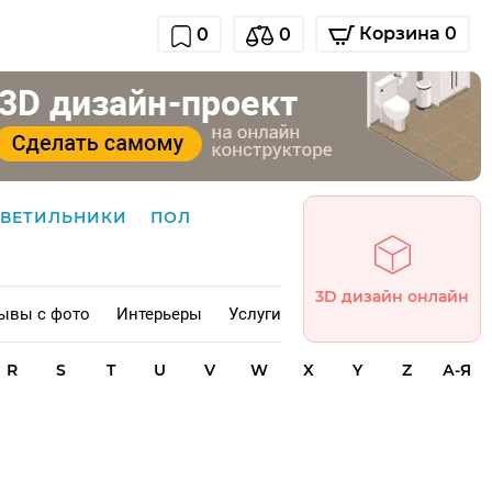
Корзина 0
0
0
СВЕТИЛЬНИКИ
ПОЛ
3D дизайн онлайн
ывы с фото
Интерьеры
Услуги
R
S
T
U
V
W
X
Y
Z
А-Я