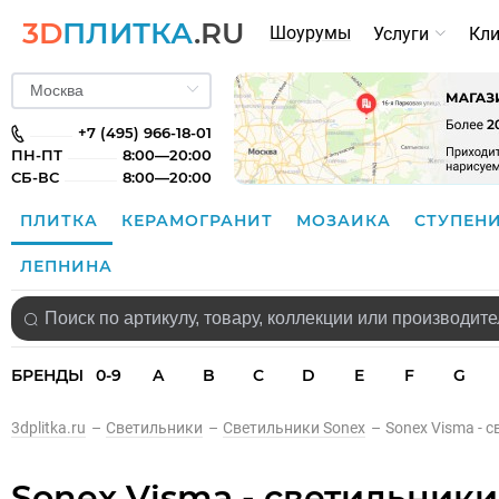
3D
ПЛИТКА
.RU
Шоурумы
Услуги
Кл
+7 (495) 966-18-01
ПН-ПТ
8:00—20:00
СБ-ВС
8:00—20:00
ПЛИТКА
КЕРАМОГРАНИТ
МОЗАИКА
СТУПЕН
ЛЕПНИНА
БРЕНДЫ
0-9
A
B
C
D
E
F
G
3dplitka.ru
–
Светильники
–
Светильники Sonex
–
Sonex Visma - 
Sonex Visma - светильники