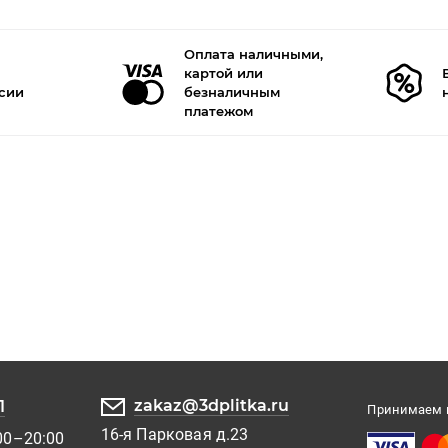
Оплата наличными,
картой или
ссии
безналичным
платежом
zakaz@3dplitka.ru
1
Принимаем к
16-я Парковая д.23
00–20:00