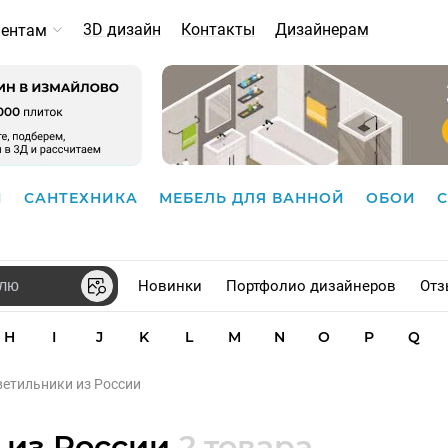
3D дизайн
Контакты
Дизайнерам
иентам
И
САНТЕХНИКА
МЕБЕЛЬ ДЛЯ ВАННОЙ
ОБОИ
Новинки
Портфолио дизайнеров
Отз
H
I
J
K
L
M
N
O
P
Q
светильники из России
 из России
2 товара