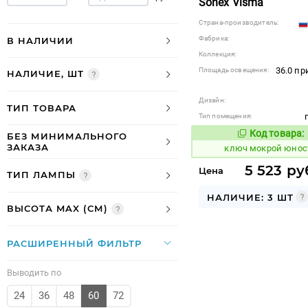
Sonex Visma
Страна-производитель:
Фабрика:
В НАЛИЧИИ
Коллекция:
36.0 п
Площадь освещения:
НАЛИЧИЕ, ШТ
Дизайн:
ТИП ТОВАРА
Тип помещения:
Код товара:
БЕЗ МИНИМАЛЬНОГО
679248
Код
ЗАКАЗА
ключ мокрой юнос
5 523 ру
Цена
ТИП ЛАМПЫ
НАЛИЧИЕ: 3 ШТ
ВЫСОТА MAX (СМ)
РАСШИРЕННЫЙ ФИЛЬТР
Выводить по
24
36
48
60
72