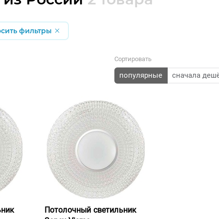
осить фильтры
Сортировать
популярные
сначала деш
ьник
Потолочный светильник