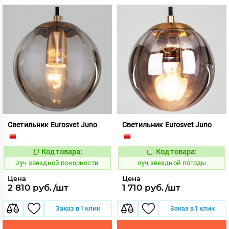
Светильник Eurosvet Juno
Светильник Eurosvet Juno
Код товара:
Код товара:
894322
894321
Код:
Код:
луч звездной покорности
луч звездной погоды
Цена
Цена
2 810 руб./шт
1 710 руб./шт
Заказ в 1 клик
Заказ в 1 клик