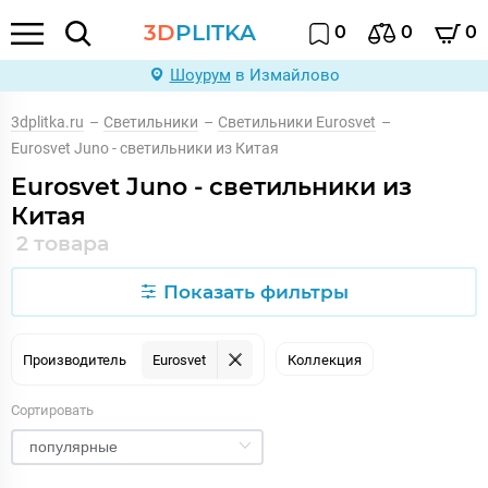
3D
PLITKA
0
0
0
Шоурум
в Измайлово
3dplitka.ru
–
Светильники
–
Светильники Eurosvet
–
Eurosvet Juno - светильники из Китая
Eurosvet Juno - светильники из
Китая
2 товара
Показать фильтры
Производитель
Eurosvet
Коллекция
Сортировать