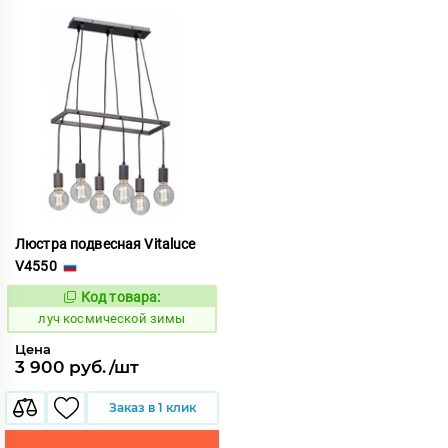
Люстра подвесная Vitaluce
V4550
Код товара:
895532
Код:
луч космической зимы
Цена
3 900 руб./шт
Заказ в 1 клик