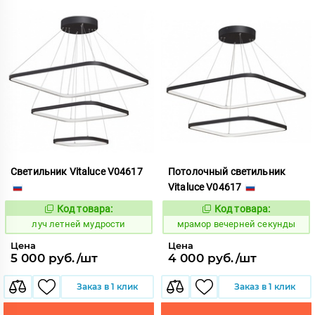
Светильник Vitaluce V04617
Потолочный светильник
Vitaluce V04617
Код товара:
Код товара:
896555
1064087
Код:
Код:
луч летней мудрости
мрамор вечерней секунды
Цена
Цена
5 000 руб./шт
4 000 руб./шт
Заказ в 1 клик
Заказ в 1 клик