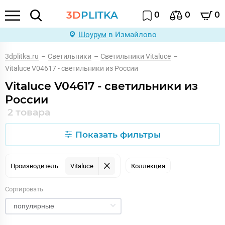
3D
PLITKA
0
0
0
Шоурум
в Измайлово
3dplitka.ru
–
Светильники
–
Светильники Vitaluce
–
Vitaluce V04617 - светильники из России
Vitaluce V04617 - светильники из
России
2 товара
Показать фильтры
Производитель
Vitaluce
Коллекция
Сортировать