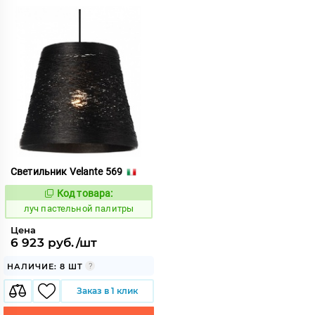
Светильник Velante 569
Код товара:
899316
Код:
луч пастельной палитры
Цена
6 923 руб./шт
НАЛИЧИЕ: 8 ШТ
Заказ в 1 клик