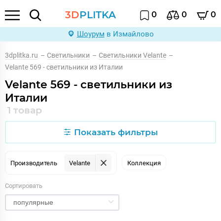
3D
PLITKA
0
0
0
Шоурум
в Измайлово
3dplitka.ru
–
Светильники
–
Светильники Velante
–
Velante 569 - светильники из Италии
Velante 569 - светильники из
Италии
1 товар
Показать фильтры
Производитель
Velante
Коллекция
Сортировать