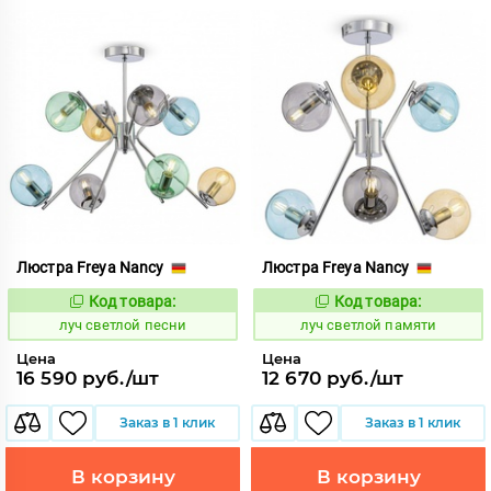
Люстра Freya Nancy
Люстра Freya Nancy
Код товара:
Код товара:
901069
901068
Код:
Код:
луч светлой песни
луч светлой памяти
Цена
Цена
16 590 руб./шт
12 670 руб./шт
Заказ в 1 клик
Заказ в 1 клик
В корзину
В корзину