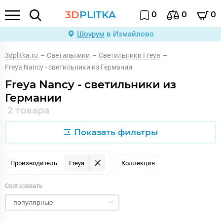
3D
PLITKA
0
0
0
Шоурум
в Измайлово
3dplitka.ru
–
Светильники
–
Светильники Freya
–
Freya Nancy - светильники из Германии
Freya Nancy - светильники из
Германии
2 товара
Показать фильтры
Производитель
Freya
Коллекция
Сортировать