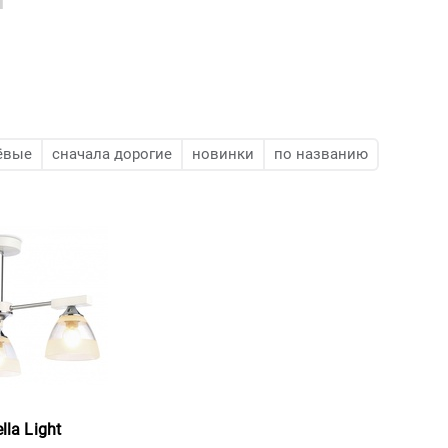
ёвые
сначала дорогие
новинки
по названию
la Light