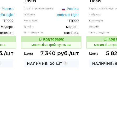
TR909
TR909
Россия
Россия
Страна-производитель:
Страна-производител
lla Light
Ambrella Light
Фабрика:
Фабрика:
TR909
TR909
Коллекция:
Коллекция:
модерн
модерн
Дизайн:
Дизайн:
гостиная
гостиная
Тип помещения:
Тип помещения:
Код товара:
Код 
907325
907322
 товара:
Код товара:
оты
магия быстрой пустыни
магия быстро
б./шт
7 340 руб./шт
5 8
Цена
Цена
НАЛИЧИЕ: 20 ШТ
НАЛИЧИЕ: 