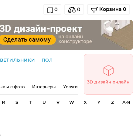
Корзина 0
0
0
СВЕТИЛЬНИКИ
ПОЛ
3D дизайн онлайн
ывы с фото
Интерьеры
Услуги
R
S
T
U
V
W
X
Y
Z
А-Я
а