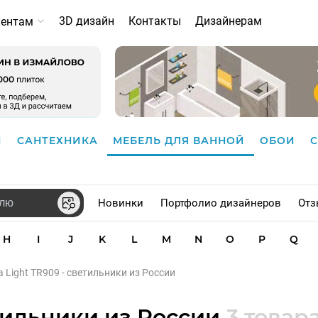
3D дизайн
Контакты
Дизайнерам
иентам
И
САНТЕХНИКА
МЕБЕЛЬ ДЛЯ ВАННОЙ
ОБОИ
Новинки
Портфолио дизайнеров
Отз
H
I
J
K
L
M
N
O
P
Q
a Light TR909 - светильники из России
етильники из России
3 товар