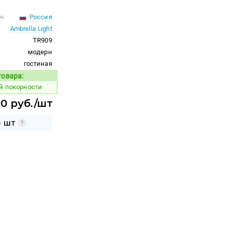
Россия
ь:
Ambrella Light
TR909
модерн
гостиная
товара:
Код товара:
й покорности
20 руб./шт
9 ШТ