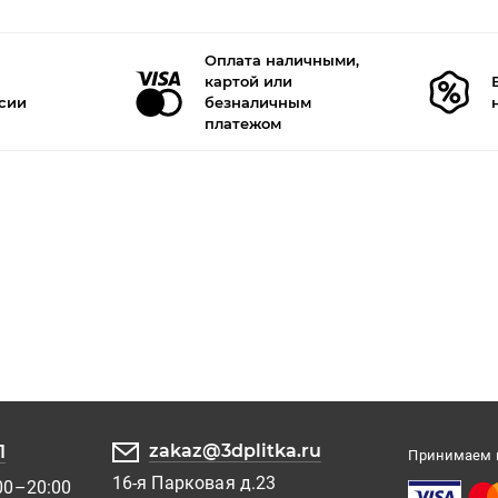
Оплата наличными,
картой или
ссии
безналичным
платежом
zakaz@3dplitka.ru
1
Принимаем к
16-я Парковая д.23
00–20:00