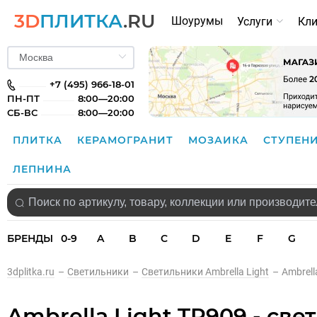
3D
ПЛИТКА
.RU
Шоурумы
Услуги
Кл
+7 (495) 966-18-01
ПН-ПТ
8:00—20:00
СБ-ВС
8:00—20:00
ПЛИТКА
КЕРАМОГРАНИТ
МОЗАИКА
СТУПЕН
ЛЕПНИНА
БРЕНДЫ
0-9
A
B
C
D
E
F
G
3dplitka.ru
–
Светильники
–
Светильники Ambrella Light
–
Ambrell
Ambrella Light TR909 - св