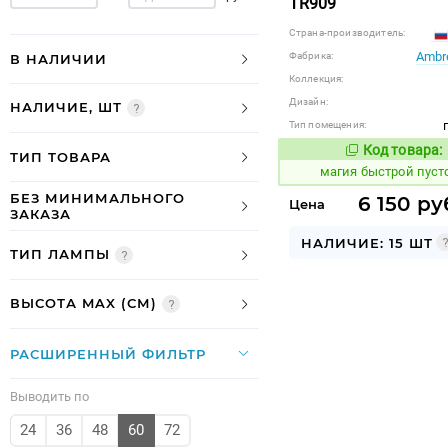
TR909
Страна-производитель:
Ambre
Фабрика:
В НАЛИЧИИ
Коллекция:
Дизайн:
НАЛИЧИЕ, ШТ
Тип помещения:
Код товара:
907324
Код
ТИП ТОВАРА
магия быстрой пуст
БЕЗ МИНИМАЛЬНОГО
6 150 ру
Цена
ЗАКАЗА
НАЛИЧИЕ: 15 ШТ
ТИП ЛАМПЫ
ВЫСОТА MAX (СМ)
РАСШИРЕННЫЙ ФИЛЬТР
Выводить по
24
36
48
60
72