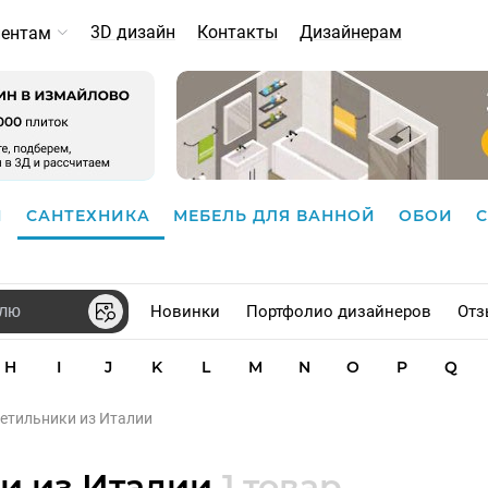
3D дизайн
Контакты
Дизайнерам
иентам
И
САНТЕХНИКА
МЕБЕЛЬ ДЛЯ ВАННОЙ
ОБОИ
Новинки
Портфолио дизайнеров
Отз
H
I
J
K
L
M
N
O
P
Q
ветильники из Италии
ки из Италии
1 товар