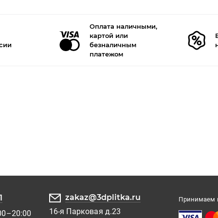
Оплата наличными,
картой или
ссии
безналичным
платежом
zakaz@3dplitka.ru
1
Принимаем к
16-я Парковая д.23
00–20:00