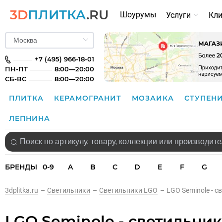
3D
ПЛИТКА
.RU
Шоурумы
Услуги
Кл
+7 (495) 966-18-01
ПН-ПТ
8:00—20:00
СБ-ВС
8:00—20:00
ПЛИТКА
КЕРАМОГРАНИТ
МОЗАИКА
СТУПЕН
ЛЕПНИНА
БРЕНДЫ
0-9
A
B
C
D
E
F
G
3dplitka.ru
–
Светильники
–
Светильники LGO
–
LGO Seminole - с
LGO Seminole - светильни