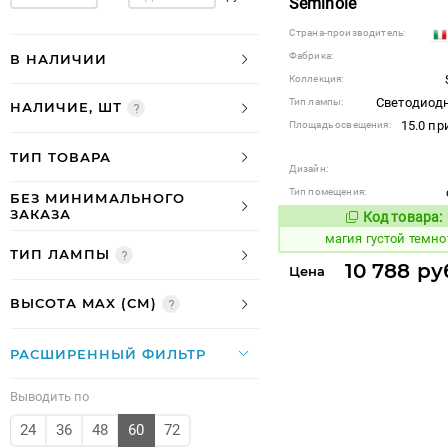
Seminole
Страна-производитель:
Фабрика:
В НАЛИЧИИ
Коллекция:
Светодиодн
Тип лампы:
НАЛИЧИЕ, ШТ
15.0 п
Площадь освещения:
ТИП ТОВАРА
Дизайн:
Тип помещения:
БЕЗ МИНИМАЛЬНОГО
ЗАКАЗА
Код товара:
909227
Код
магия густой темн
ТИП ЛАМПЫ
10 788 ру
Цена
ВЫСОТА MAX (СМ)
РАСШИРЕННЫЙ ФИЛЬТР
Выводить по
24
36
48
60
72