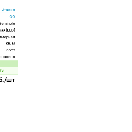
Италия
LGO
Seminole
ая [LED]
римерная
кв. м
лофт
спальня
 товара:
оты
б./шт