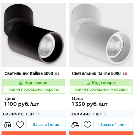
Светильник Italline 5090
Светильник Italline 5090
Код товара:
Код товара:
915413
915423
Код:
Код:
магия прохладной короны
магия прохладной мелодии
Цена
Цена
1 100 руб./шт
1 350 руб./шт
НАЛИЧИЕ: 1 ШТ
НАЛИЧИЕ: 1 ШТ
Заказ в 1 клик
Заказ в 1 клик