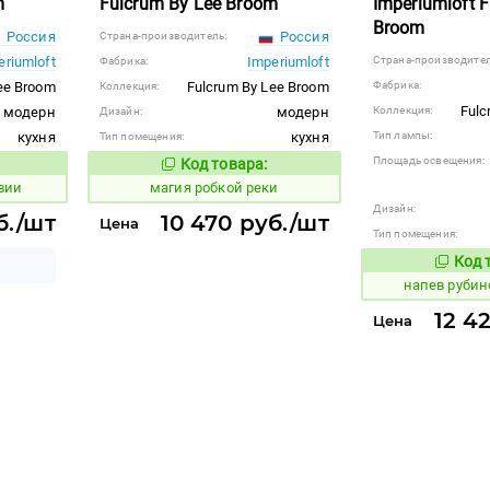
m
Fulcrum By Lee Broom
Imperiumloft 
Broom
Россия
Россия
Страна-производитель:
eriumloft
Imperiumloft
Страна-производител
Фабрика:
ee Broom
Fulcrum By Lee Broom
Фабрика:
Коллекция:
Fulc
модерн
модерн
Коллекция:
Дизайн:
кухня
кухня
Тип лампы:
Тип помещения:
Площадь освещения:
Код товара:
916079
 товара:
Код товара:
вии
магия робкой реки
Дизайн:
б./шт
10 470 руб./шт
Цена
Тип помещения:
Код 
1088039
напев рубин
12 4
Цена