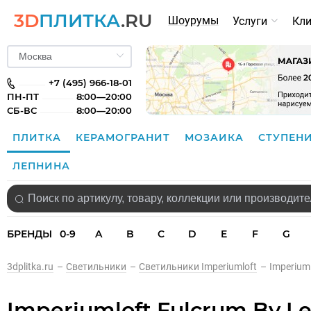
3D
ПЛИТКА
.RU
Шоурумы
Услуги
Кл
+7 (495) 966-18-01
ПН-ПТ
8:00—20:00
СБ-ВС
8:00—20:00
ПЛИТКА
КЕРАМОГРАНИТ
МОЗАИКА
СТУПЕН
ЛЕПНИНА
БРЕНДЫ
0-9
A
B
C
D
E
F
G
3dplitka.ru
–
Светильники
–
Светильники Imperiumloft
–
Imperium
Imperiumloft Fulcrum By L