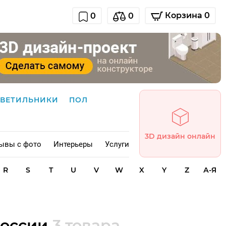
Корзина 0
0
0
СВЕТИЛЬНИКИ
ПОЛ
3D дизайн онлайн
ывы с фото
Интерьеры
Услуги
R
S
T
U
V
W
X
Y
Z
А-Я
России
3 товара