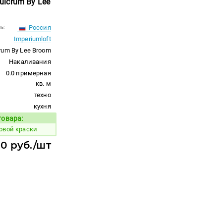
Fulcrum By Lee
Россия
ь:
Imperiumloft
rum By Lee Broom
Накаливания
0.0 примерная
кв. м
техно
кухня
товара:
Код товара:
овой краски
20 руб./шт