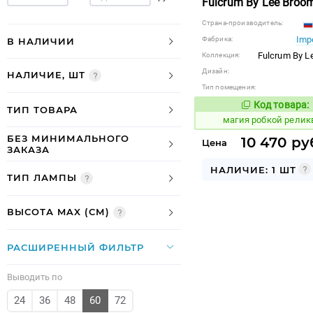
Fulcrum By Lee Broo
Страна-производитель:
Imp
Фабрика:
В НАЛИЧИИ
Fulcrum By L
Коллекция:
Дизайн:
НАЛИЧИЕ, ШТ
Тип помещения:
Код товара:
916080
Код
ТИП ТОВАРА
магия робкой релик
БЕЗ МИНИМАЛЬНОГО
10 470 ру
Цена
ЗАКАЗА
НАЛИЧИЕ: 1 ШТ
ТИП ЛАМПЫ
ВЫСОТА MAX (СМ)
РАСШИРЕННЫЙ ФИЛЬТР
Выводить по
24
36
48
60
72