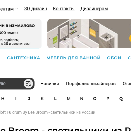
3D дизайн
Контакты
Дизайнерам
иентам
И
САНТЕХНИКА
МЕБЕЛЬ ДЛЯ ВАННОЙ
ОБОИ
Новинки
Портфолио дизайнеров
Отз
H
I
J
K
L
M
N
O
P
Q
loft Fulcrum By Lee Broom - светильники из России
ee Broom - светильники из 