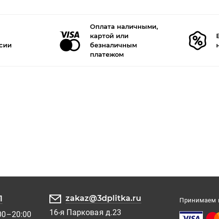
Оплата наличными,
картой или
ссии
безналичным
платежом
zakaz@3dplitka.ru
1
Принимаем к
16-я Парковая д.23
00–20:00