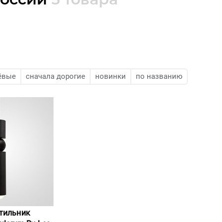
ёвые
сначала дорогие
новинки
по названию
тильник