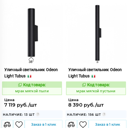
Уличный светильник Odeon
Уличный светильник Odeon
Light Tubus
Light Tubus
Код товара:
Код товара:
1054576
1054575
Код:
Код:
мрак мягкой пыли
мрак мягкой пустыни
Цена
Цена
7 119 руб./шт
8 390 руб./шт
НАЛИЧИЕ: 13 ШТ
НАЛИЧИЕ: 156 ШТ
Заказ в 1 клик
Заказ в 1 клик