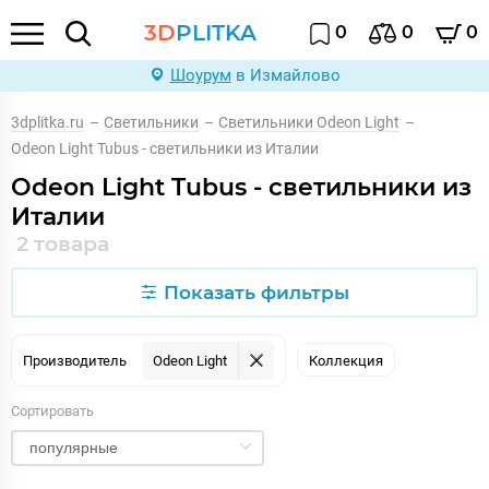
3D
PLITKA
0
0
0
Шоурум
в Измайлово
3dplitka.ru
–
Светильники
–
Светильники Odeon Light
–
Odeon Light Tubus - светильники из Италии
Odeon Light Tubus - светильники из
Италии
2 товара
Показать фильтры
Производитель
Odeon Light
Коллекция
Сортировать