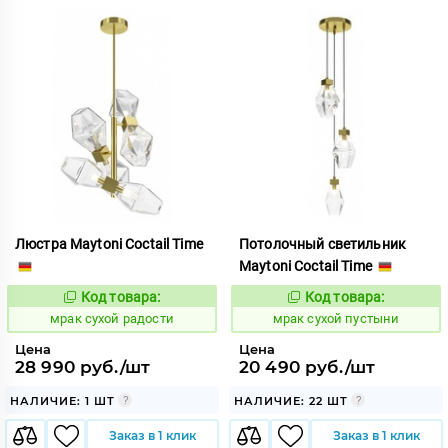
Люстра Maytoni Coctail Time
Потолочный светильник
Maytoni Coctail Time
Код товара:
Код товара:
1059327
1059325
Код:
Код:
мрак сухой радости
мрак сухой пустыни
Цена
Цена
28 990 руб./шт
20 490 руб./шт
НАЛИЧИЕ: 1 ШТ
НАЛИЧИЕ: 22 ШТ
Заказ в 1 клик
Заказ в 1 клик