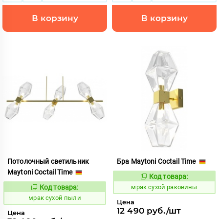
В корзину
В корзину
Потолочный светильник
Бра Maytoni Coctail Time
Maytoni Coctail Time
Код товара:
1059328
Код:
Код товара:
мрак сухой раковины
1059326
Код:
мрак сухой пыли
Цена
12 490 руб./шт
Цена