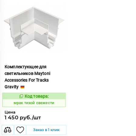
Комплектующее для
светильников Maytoni
Accessories For Tracks
Gravity
Код товара:
1059583
Код:
мрак тихой свежести
Цена
1 450 руб./шт
Заказ в 1 клик