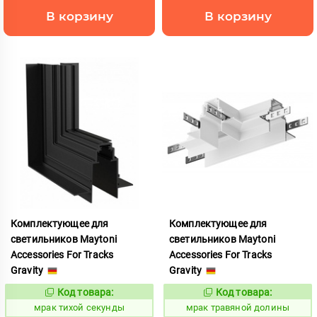
В корзину
В корзину
Комплектующее для
Комплектующее для
светильников Maytoni
светильников Maytoni
Accessories For Tracks
Accessories For Tracks
Gravity
Gravity
Код товара:
Код товара:
1059587
1059771
Код:
Код:
мрак тихой секунды
мрак травяной долины