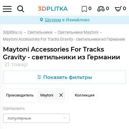
3D
PLITKA
0
0
0
Шоурум
в Измайлово
3dplitka.ru
–
Светильники
–
Светильники Maytoni
–
Maytoni Accessories For Tracks Gravity - светильники из Германии
Maytoni Accessories For Tracks
Gravity - светильники из Германии
21 товар
Показать фильтры
Производитель
Maytoni
Коллекция
Сортировать