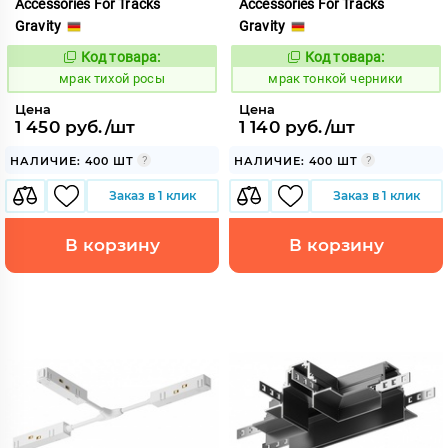
Accessories For Tracks
Accessories For Tracks
Gravity
Gravity
Код товара:
Код товара:
1059582
1059744
Код:
Код:
мрак тихой росы
мрак тонкой черники
Цена
Цена
1 450 руб./шт
1 140 руб./шт
НАЛИЧИЕ: 400 ШТ
НАЛИЧИЕ: 400 ШТ
Заказ в 1 клик
Заказ в 1 клик
В корзину
В корзину