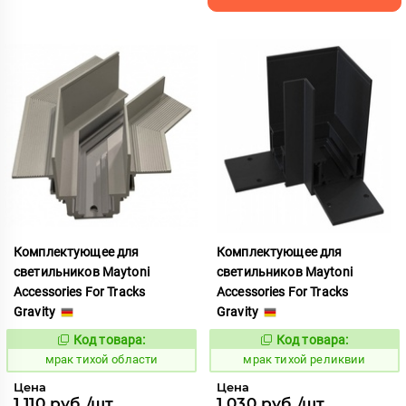
Комплектующее для
Комплектующее для
светильников Maytoni
светильников Maytoni
Accessories For Tracks
Accessories For Tracks
Gravity
Gravity
Код товара:
Код товара:
1059563
1059580
Код:
Код:
мрак тихой области
мрак тихой реликвии
Цена
Цена
1 110 руб./шт
1 030 руб./шт