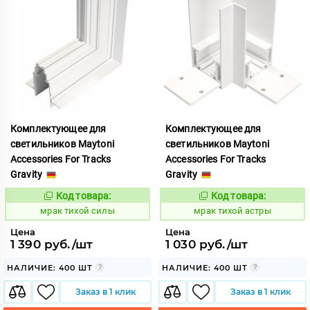
Комплектующее для
Комплектующее для
светильников Maytoni
светильников Maytoni
Accessories For Tracks
Accessories For Tracks
Gravity
Gravity
Код товара:
Код товара:
1059588
1059581
Код:
Код:
мрак тихой силы
мрак тихой астры
Цена
Цена
1 390 руб./шт
1 030 руб./шт
НАЛИЧИЕ: 400 ШТ
НАЛИЧИЕ: 400 ШТ
Заказ в 1 клик
Заказ в 1 клик