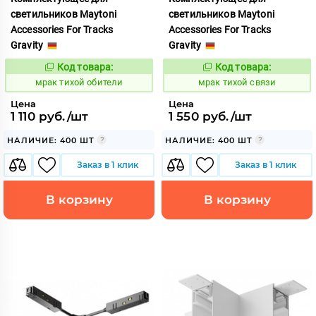
светильников Maytoni
светильников Maytoni
Accessories For Tracks
Accessories For Tracks
Gravity
Gravity
Код товара:
Код товара:
1059562
1059586
Код:
Код:
мрак тихой обители
мрак тихой связи
Цена
Цена
1 110 руб./шт
1 550 руб./шт
НАЛИЧИЕ: 400 ШТ
НАЛИЧИЕ: 400 ШТ
Заказ в 1 клик
Заказ в 1 клик
В корзину
В корзину