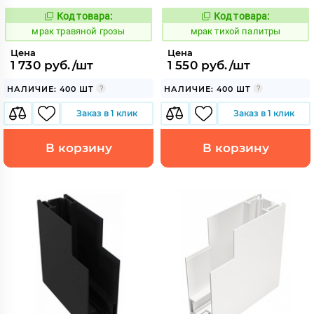
Код товара:
Код товара:
1059769
1059566
Код:
Код:
мрак травяной грозы
мрак тихой палитры
Цена
Цена
1 730 руб./шт
1 550 руб./шт
НАЛИЧИЕ: 400 ШТ
НАЛИЧИЕ: 400 ШТ
Заказ в 1 клик
Заказ в 1 клик
В корзину
В корзину