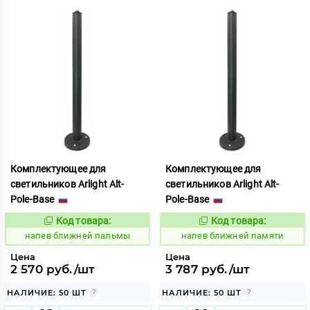
Комплектующее для
Комплектующее для
светильников Arlight Alt-
светильников Arlight Alt-
Pole-Base
Pole-Base
Код товара:
Код товара:
1078817
1078818
Код:
Код:
напев ближней пальмы
напев ближней памяти
Цена
Цена
2 570 руб./шт
3 787 руб./шт
НАЛИЧИЕ: 50 ШТ
НАЛИЧИЕ: 50 ШТ