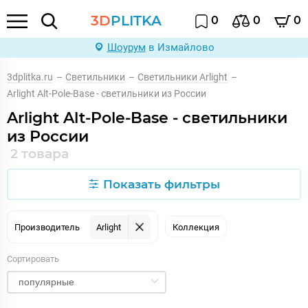
3D
PLITKA
0
0
0
Шоурум
в Измайлово
3dplitka.ru
–
Светильники
–
Светильники Arlight
–
Arlight Alt-Pole-Base - светильники из России
Arlight Alt-Pole-Base - светильники
из России
2 товара
Показать фильтры
Производитель
Arlight
Коллекция
Сортировать