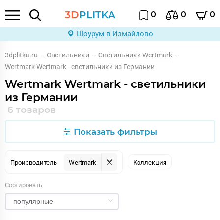
3D
PLITKA
0
0
0
Шоурум
в Измайлово
3dplitka.ru
–
Светильники
–
Светильники Wertmark
–
Wertmark Wertmark - светильники из Германии
Wertmark Wertmark - светильники
из Германии
6 товаров
Показать фильтры
Производитель
Wertmark
Коллекция
Сортировать