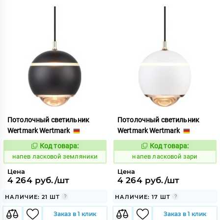
Потолочный светильник
Потолочный светильник
Wertmark Wertmark
Wertmark Wertmark
Код товара:
Код товара:
1083406
1083403
Код:
Код:
напев ласковой земляники
напев ласковой зари
Цена
Цена
4 264 руб./шт
4 264 руб./шт
НАЛИЧИЕ: 21 ШТ
НАЛИЧИЕ: 17 ШТ
Заказ в 1 клик
Заказ в 1 клик