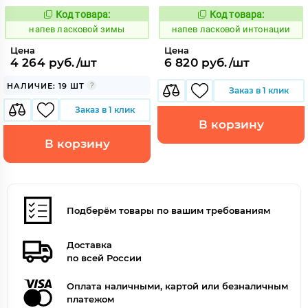
Код товара:
Код товара:
1083407
1083408
Код:
Код:
напев ласковой зимы
напев ласковой интонации
Цена
Цена
4 264 руб./шт
6 820 руб./шт
НАЛИЧИЕ: 19 ШТ
Заказ в 1 клик
Заказ в 1 клик
В корзину
В корзину
Подберём товары по вашим требованиям
Доставка
по всей России
Оплата наличными, картой или безналичным
платежом