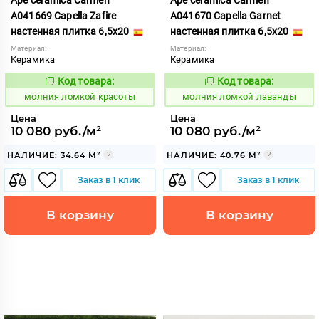
Ape ceramica Carmen
Ape ceramica Carmen
A041669 Capella Zafire
A041670 Capella Garnet
настенная плитка 6,5x20
настенная плитка 6,5x20
Материал:
Материал:
Керамика
Керамика
Код товара:
Код товара:
1006040
1006041
Код:
Код:
молния ломкой красоты
молния ломкой лаванды
Цена
Цена
10 080 руб./м²
10 080 руб./м²
НАЛИЧИЕ: 34.64 М²
НАЛИЧИЕ: 40.76 М²
Заказ в 1 клик
Заказ в 1 клик
В корзину
В корзину