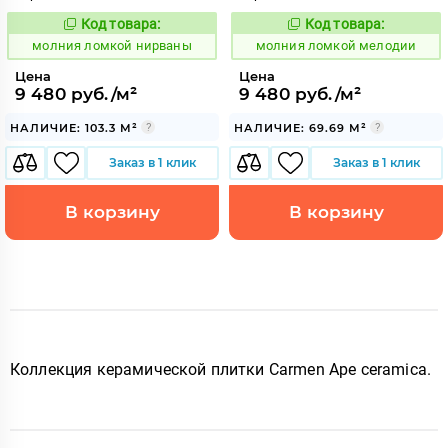
Код товара:
Код товара:
1006059
1006048
Код:
Код:
молния ломкой нирваны
молния ломкой мелодии
Цена
Цена
9 480 руб./м²
9 480 руб./м²
НАЛИЧИЕ: 103.3 М²
НАЛИЧИЕ: 69.69 М²
Заказ в 1 клик
Заказ в 1 клик
В корзину
В корзину
Коллекция керамической плитки Carmen Ape ceramica
.