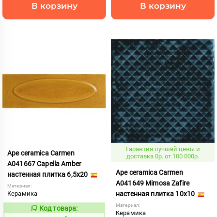
В корзину
В корзину
Гарантия лучшей цены и
Ape ceramica Carmen
доставка 0р. от 100 000р.
A041667 Capella Amber
Ape ceramica Carmen
настенная плитка 6,5x20
A041649 Mimosa Zafire
Материал:
Керамика
настенная плитка 10x10
Материал:
Код товара:
1006044
Код:
Керамика