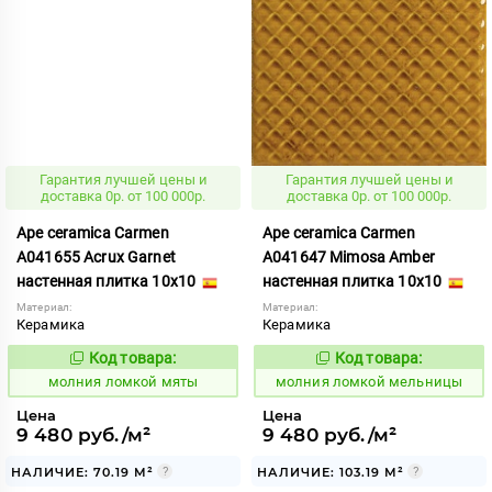
Гарантия лучшей цены и
Гарантия лучшей цены и
доставка 0р. от 100 000р.
доставка 0р. от 100 000р.
Ape ceramica Carmen
Ape ceramica Carmen
A041655 Acrux Garnet
A041647 Mimosa Amber
настенная плитка 10x10
настенная плитка 10x10
Материал:
Материал:
Керамика
Керамика
Код товара:
Код товара:
1006056
1006049
Код:
Код:
молния ломкой мяты
молния ломкой мельницы
Цена
Цена
9 480 руб./м²
9 480 руб./м²
НАЛИЧИЕ: 70.19 М²
НАЛИЧИЕ: 103.19 М²