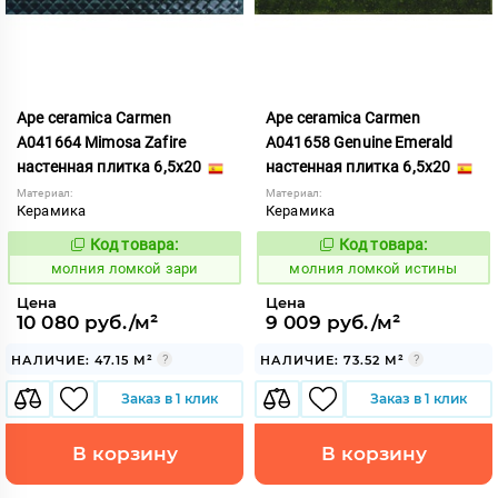
Ape ceramica Carmen
Ape ceramica Carmen
A041664 Mimosa Zafire
A041658 Genuine Emerald
настенная плитка 6,5x20
настенная плитка 6,5x20
Материал:
Материал:
Керамика
Керамика
Код товара:
Код товара:
1006028
1006036
Код:
Код:
молния ломкой зари
молния ломкой истины
Цена
Цена
10 080 руб./м²
9 009 руб./м²
НАЛИЧИЕ: 47.15 М²
НАЛИЧИЕ: 73.52 М²
Заказ в 1 клик
Заказ в 1 клик
В корзину
В корзину