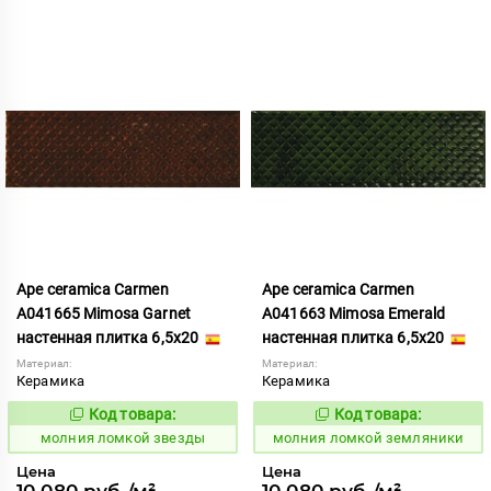
Ape ceramica Carmen
Ape ceramica Carmen
A041665 Mimosa Garnet
A041663 Mimosa Emerald
настенная плитка 6,5x20
настенная плитка 6,5x20
Материал:
Материал:
Керамика
Керамика
Код товара:
Код товара:
1006029
1006031
Код:
Код:
молния ломкой звезды
молния ломкой земляники
Цена
Цена