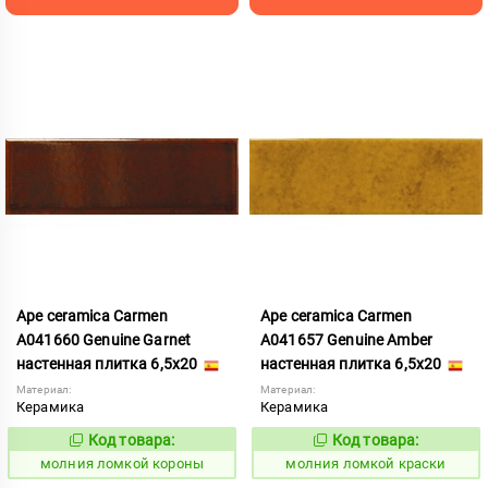
Ape ceramica Carmen
Ape ceramica Carmen
A041660 Genuine Garnet
A041657 Genuine Amber
настенная плитка 6,5x20
настенная плитка 6,5x20
Материал:
Материал:
Керамика
Керамика
Код товара:
Код товара:
1006038
1006039
Код:
Код:
молния ломкой короны
молния ломкой краски