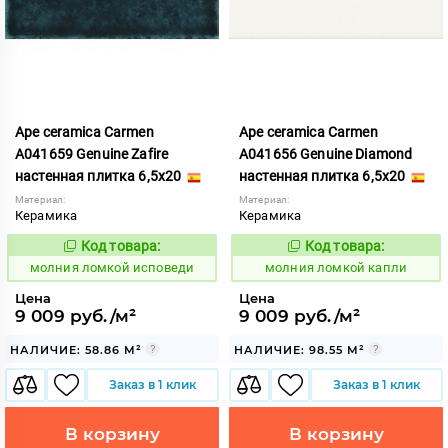
Ape ceramica Carmen
Ape ceramica Carmen
A041659 Genuine Zafire
A041656 Genuine Diamond
настенная плитка 6,5x20
настенная плитка 6,5x20
Материал:
Материал:
Керамика
Керамика
Код товара:
Код товара:
1006035
1006037
Код:
Код:
молния ломкой исповеди
молния ломкой капли
Цена
Цена
9 009 руб./м²
9 009 руб./м²
НАЛИЧИЕ: 58.86 М²
НАЛИЧИЕ: 98.55 М²
Заказ в 1 клик
Заказ в 1 клик
В корзину
В корзину