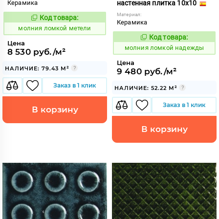
Керамика
настенная плитка 10x10
Материал:
Код товара:
1006050
Код:
Керамика
молния ломкой метели
Код товара:
1006057
Код:
Цена
молния ломкой надежды
8 530 руб./м²
Цена
НАЛИЧИЕ: 79.43 М²
9 480 руб./м²
Заказ в 1 клик
НАЛИЧИЕ: 52.22 М²
Заказ в 1 клик
В корзину
В корзину