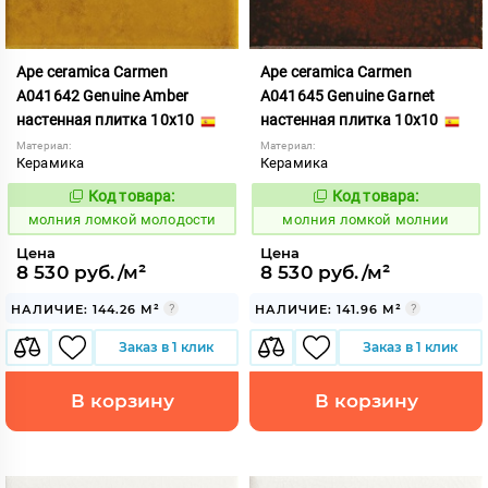
Ape ceramica Carmen
Ape ceramica Carmen
A041642 Genuine Amber
A041645 Genuine Garnet
настенная плитка 10x10
настенная плитка 10x10
Материал:
Материал:
Керамика
Керамика
Код товара:
Код товара:
1006054
1006053
Код:
Код:
молния ломкой молодости
молния ломкой молнии
Цена
Цена
8 530 руб./м²
8 530 руб./м²
НАЛИЧИЕ: 144.26 М²
НАЛИЧИЕ: 141.96 М²
Заказ в 1 клик
Заказ в 1 клик
В корзину
В корзину