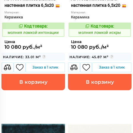
настенная плитка 6,5x20
настенная плитка 6,5x20
Материал:
Материал:
Керамика
Керамика
Код товара:
Код товара:
1006033
1006034
Код:
Код:
молния ломкой интонации
молния ломкой искры
Цена
Цена
10 080 руб./м²
10 080 руб./м²
НАЛИЧИЕ: 33.01 М²
НАЛИЧИЕ: 45.87 М²
Заказ в 1 клик
Заказ в 1 клик
В корзину
В корзину