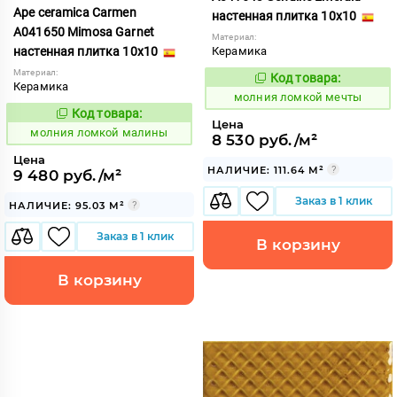
Ape ceramica Carmen
настенная плитка 10x10
A041650 Mimosa Garnet
Материал:
настенная плитка 10x10
Керамика
Материал:
Код товара:
1006051
Код:
Керамика
молния ломкой мечты
Код товара:
1006046
Код:
Цена
молния ломкой малины
8 530 руб./м²
Цена
НАЛИЧИЕ: 111.64 М²
9 480 руб./м²
Заказ в 1 клик
НАЛИЧИЕ: 95.03 М²
Заказ в 1 клик
В корзину
В корзину