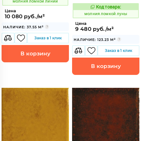
молния ломкой линии
Код товара:
1006045
Код:
Цена
молния ломкой луны
10 080 руб./м²
Цена
НАЛИЧИЕ: 37.55 М²
9 480 руб./м²
Заказ в 1 клик
НАЛИЧИЕ: 123.23 М²
Заказ в 1 клик
В корзину
В корзину