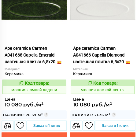
Ape ceramica Carmen
Ape ceramica Carmen
A041668 Capella Emerald
A041666 Capella Diamond
настенная плитка 6,5x20
настенная плитка 6,5x20
Материал:
Материал:
Керамика
Керамика
Код товара:
Код товара:
1006042
1006043
Код:
Код:
молния ломкой ладони
молния ломкой ленты
Цена
Цена
10 080 руб./м²
10 080 руб./м²
НАЛИЧИЕ: 26.39 М²
НАЛИЧИЕ: 21.36 М²
Заказ в 1 клик
Заказ в 1 клик