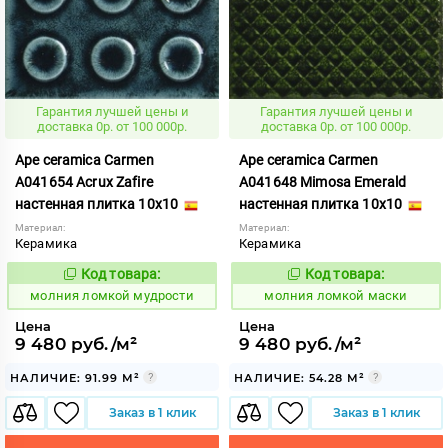
Гарантия лучшей цены и
Гарантия лучшей цены и
доставка 0р. от 100 000р.
доставка 0р. от 100 000р.
Ape ceramica Carmen
Ape ceramica Carmen
A041654 Acrux Zafire
A041648 Mimosa Emerald
настенная плитка 10x10
настенная плитка 10x10
Материал:
Материал:
Керамика
Керамика
Код товара:
Код товара:
1006055
1006047
Код:
Код:
молния ломкой мудрости
молния ломкой маски
Цена
Цена
9 480 руб./м²
9 480 руб./м²
НАЛИЧИЕ: 91.99 М²
НАЛИЧИЕ: 54.28 М²
Заказ в 1 клик
Заказ в 1 клик