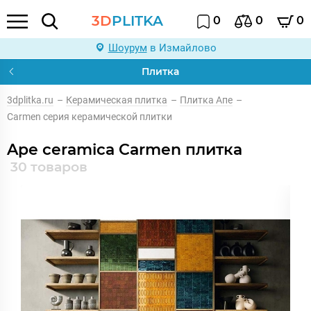
3D
PLITKA
0
0
0
Шоурум
в Измайлово
Плитка
3dplitka.ru
–
Керамическая плитка
–
Плитка Апе
–
Carmen серия керамической плитки
Ape ceramica Carmen плитка
30 товаров