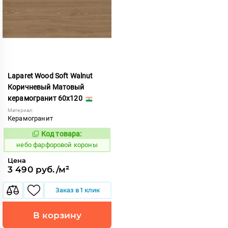
Laparet Wood Soft Walnut
Коричневый Матовый
керамогранит 60x120
Материал:
Керамогранит
Код товара:
1123288
Код:
небо фарфоровой короны
Цена
3 490 руб./м²
Заказ в 1 клик
В корзину