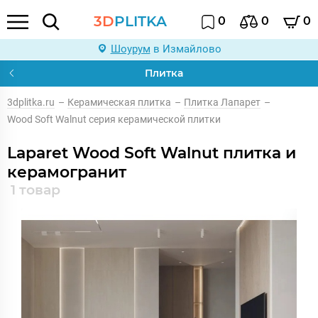
3D
PLITKA
0
0
0
Шоурум
в Измайлово
Плитка
3dplitka.ru
–
Керамическая плитка
–
Плитка Лапарет
–
Wood Soft Walnut серия керамической плитки
Laparet Wood Soft Walnut плитка и
керамогранит
1 товар