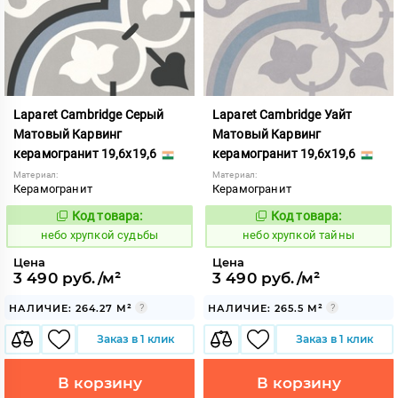
Laparet Cambridge Серый
Laparet Cambridge Уайт
Матовый Карвинг
Матовый Карвинг
керамогранит 19,6x19,6
керамогранит 19,6x19,6
Материал:
Материал:
Керамогранит
Керамогранит
Код товара:
Код товара:
1123724
1123726
Код:
Код:
небо хрупкой судьбы
небо хрупкой тайны
Цена
Цена
3 490 руб./м²
3 490 руб./м²
НАЛИЧИЕ: 264.27 М²
НАЛИЧИЕ: 265.5 М²
Заказ в 1 клик
Заказ в 1 клик
В корзину
В корзину