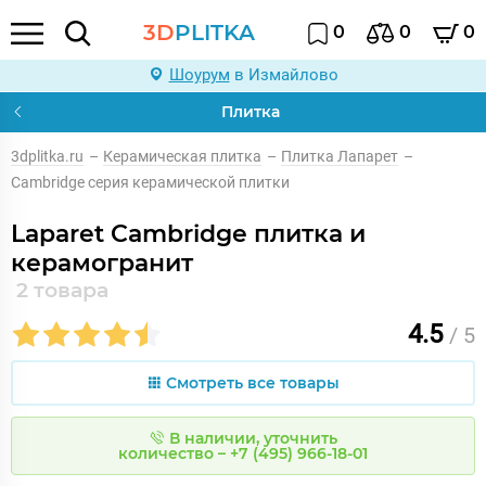
3D
PLITKA
0
0
0
Шоурум
в Измайлово
Плитка
3dplitka.ru
–
Керамическая плитка
–
Плитка Лапарет
–
Cambridge серия керамической плитки
Laparet Cambridge плитка и
керамогранит
2 товара
4.5
/ 5
Смотреть все товары
В наличии, уточнить
количество – +7 (495) 966-18-01