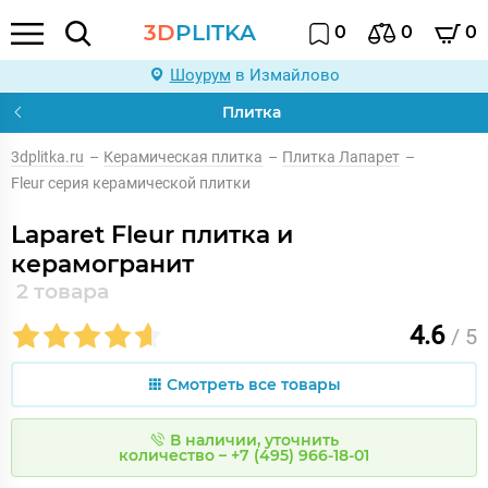
3D
PLITKA
0
0
0
Шоурум
в Измайлово
Плитка
3dplitka.ru
–
Керамическая плитка
–
Плитка Лапарет
–
Fleur серия керамической плитки
Laparet Fleur плитка и
керамогранит
2 товара
4.6
/ 5
Смотреть все товары
В наличии, уточнить
количество – +7 (495) 966-18-01