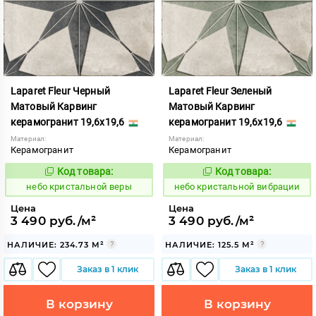
Laparet Fleur Черный
Laparet Fleur Зеленый
Матовый Карвинг
Матовый Карвинг
керамогранит 19,6x19,6
керамогранит 19,6x19,6
Материал:
Материал:
Керамогранит
Керамогранит
Код товара:
Код товара:
1123758
1123760
Код:
Код:
небо кристальной веры
небо кристальной вибрации
Цена
Цена
3 490 руб./м²
3 490 руб./м²
НАЛИЧИЕ: 234.73 М²
НАЛИЧИЕ: 125.5 М²
Заказ в 1 клик
Заказ в 1 клик
В корзину
В корзину