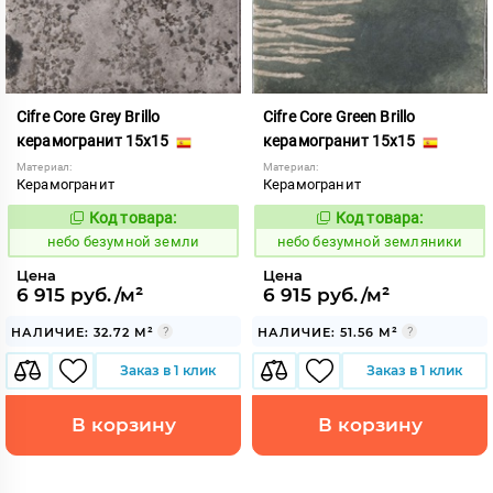
Cifre Core Grey Brillo
Cifre Core Green Brillo
керамогранит 15x15
керамогранит 15x15
Материал:
Материал:
Керамогранит
Керамогранит
Код товара:
Код товара:
1124155
1124156
Код:
Код:
небо безумной земли
небо безумной земляники
Цена
Цена
6 915 руб./м²
6 915 руб./м²
НАЛИЧИЕ: 32.72 М²
НАЛИЧИЕ: 51.56 М²
Заказ в 1 клик
Заказ в 1 клик
В корзину
В корзину