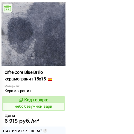
Cifre Core Blue Brillo
керамогранит 15x15
Материал:
Керамогранит
Код товара:
1124153
Код:
небо безумной зари
Цена
6 915 руб./м²
НАЛИЧИЕ: 35.06 М²