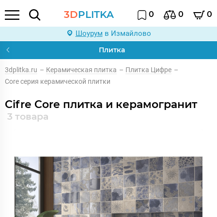
3D
PLITKA
0
0
0
Шоурум
в Измайлово
Плитка
3dplitka.ru
–
Керамическая плитка
–
Плитка Цифре
–
Core серия керамической плитки
Cifre Core плитка и керамогранит
3 товара