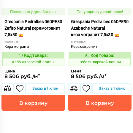
Популярно у дизайнеров!
Популярно у дизайнеров!
Grespania Pedralbes 06DPE80
Grespania Pedralbes 06DPE90
Zafiro Natural керамогранит
Azabache Natural
7,5x30
керамогранит 7,5x30
Материал:
Материал:
Керамогранит
Керамогранит
Код товара:
Код товара:
1124636
1124637
Код:
Код:
небо январской сливы
небо январской волны
Цена
Цена
8 506 руб./м²
8 506 руб./м²
Заказ в 1 клик
Заказ в 1 клик
В корзину
В корзину