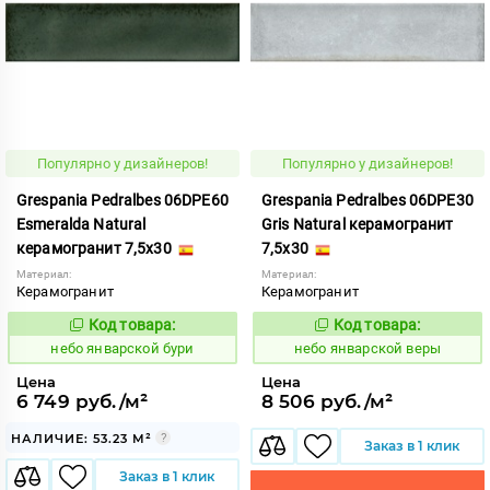
Популярно у дизайнеров!
Популярно у дизайнеров!
Grespania Pedralbes 06DPE60
Grespania Pedralbes 06DPE30
Esmeralda Natural
Gris Natural керамогранит
керамогранит 7,5x30
7,5x30
Материал:
Материал:
Керамогранит
Керамогранит
Код товара:
Код товара:
1124630
1124633
Код:
Код:
небо январской бури
небо январской веры
Цена
Цена
6 749 руб./м²
8 506 руб./м²
НАЛИЧИЕ: 53.23 М²
Заказ в 1 клик
Заказ в 1 клик