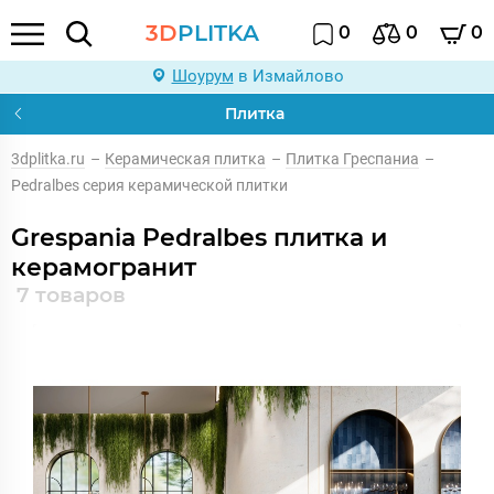
3D
PLITKA
0
0
0
Шоурум
в Измайлово
Плитка
3dplitka.ru
–
Керамическая плитка
–
Плитка Греспаниа
–
Pedralbes серия керамической плитки
Grespania Pedralbes плитка и
керамогранит
7 товаров