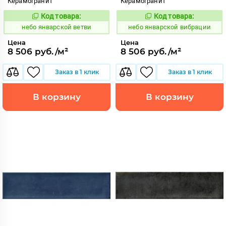
Керамогранит
Керамогранит
Код товара:
Код товара:
1124634
1124635
Код:
Код:
небо январской ветви
небо январской вибрации
Цена
Цена
8 506 руб./м²
8 506 руб./м²
Заказ в 1 клик
Заказ в 1 клик
В корзину
В корзину