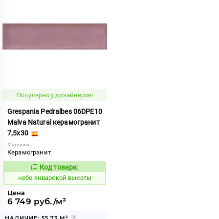
Популярно у дизайнеров!
Grespania Pedralbes 06DPE10
Malva Natural керамогранит
7,5x30
Материал:
Керамогранит
Код товара:
1124632
Код:
небо январской высоты
Цена
6 749 руб./м²
НАЛИЧИЕ: 55.73 М²