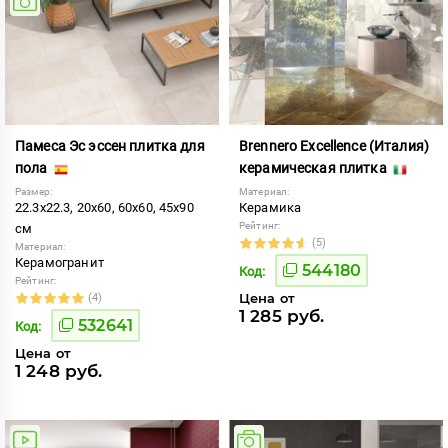
Памеса Эс эссен плитка для
Brennero Excellence (Италия)
пола
керамическая плитка
Размер:
Материал:
22.3x22.3, 20x60, 60x60, 45x90
Керамика
Рейтинг:
см
(5)
Материал:
Керамогранит
544180
Код:
Рейтинг:
Цена от
(4)
1 285 руб.
532641
Код:
Цена от
1 248 руб.