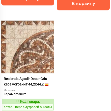
В корзину
Realonda Agadir Decor Gris
керамогранит 44,2x44,2
Материал:
Керамогранит
Код товара:
8882
Код:
алтарь перламутровой высоты