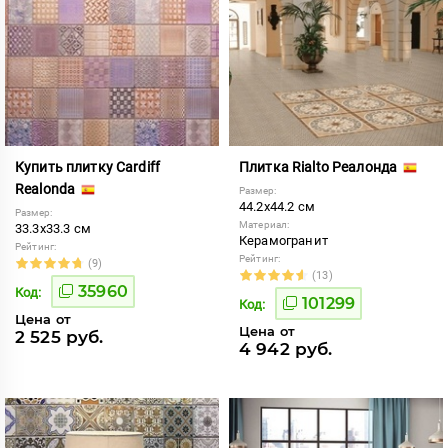
Купить плитку Cardiff
Плитка Rialto Реалонда
Realonda
Размер:
44.2x44.2 см
Размер:
Материал:
33.3x33.3 см
Керамогранит
Рейтинг:
Рейтинг:
(9)
(13)
35960
Код:
101299
Код:
Цена от
Цена от
2 525 руб.
4 942 руб.