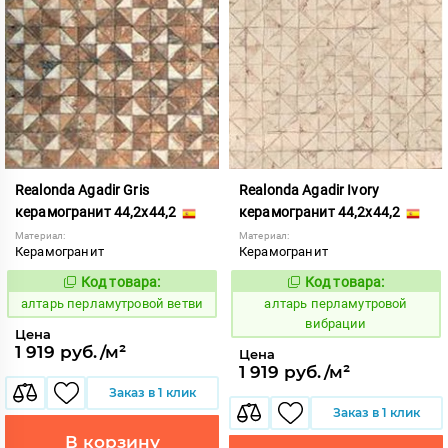
Realonda Agadir Gris
Realonda Agadir Ivory
керамогранит 44,2x44,2
керамогранит 44,2x44,2
Материал:
Материал:
Керамогранит
Керамогранит
Код товара:
Код товара:
8884
8885
Код:
Код:
алтарь перламутровой ветви
алтарь перламутровой
вибрации
Цена
1 919 руб./м²
Цена
1 919 руб./м²
Заказ в 1 клик
Заказ в 1 клик
В корзину