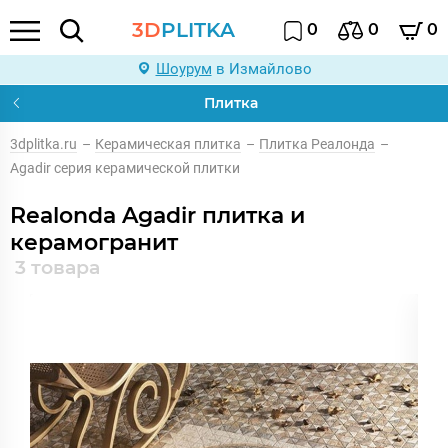
3D
PLITKA
0
0
0
Шоурум
в Измайлово
Плитка
3dplitka.ru
–
Керамическая плитка
–
Плитка Реалонда
–
Agadir серия керамической плитки
Realonda Agadir плитка и
керамогранит
3 товара