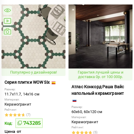
Популярно у дизайнеров!
Гарантия лучшей цены и
доставка 0р. от 100 000р.
Серия плитки WOW Six
Атлас Конкорд Раша Вайс
Размер:
напольный керамогранит
11.7x11.7, 14x16 см
Материал:
Керамогранит
Размер:
Рейтинг:
60x60, 60x120 см
(7)
Материал:
Керамогранит
743285
Код:
Рейтинг:
Цена от
(5)