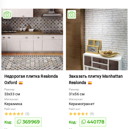
Недорогая плитка Realonda
Заказать плитку Manhattan
Oxford
Realonda
Размер:
Размер:
33x33 см
31x56 см
Материал:
Материал:
Керамика
Керамогранит
Рейтинг:
Рейтинг:
(5)
(9)
369969
440178
Код:
Код: