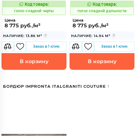
Код товара:
Код товара:
292745
292746
Код:
Код:
голос сладкой черты
голос сладкой дальности
Цена
Цена
8 775 руб./м²
8 775 руб./м²
НАЛИЧИЕ: 13.86 М²
НАЛИЧИЕ: 14.94 М²
Заказ в 1 клик
Заказ в 1 клик
В корзину
В корзину
БОРДЮР IMPRONTA ITALGRANITI COUTURE
1