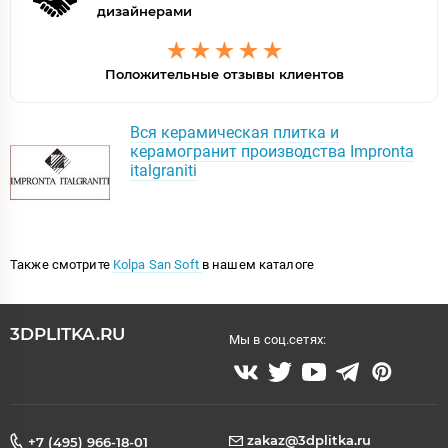
дизайнерами
Положительные отзывы клиентов
Вся керамическая плитка и
керамогранит производства Impronta
italgraniti
Также смотрите
Kolpa San Soft
в нашем каталоге
3DPLITKA.RU
Мы в соц.сетях:
zakaz@3dplitka.ru
+7 (495) 966-18-01