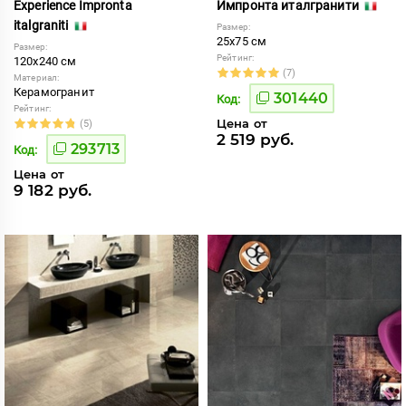
Experience Impronta
Импронта италгранити
italgraniti
Размер:
25x75 см
Размер:
Рейтинг:
120x240 см
(7)
Материал:
Керамогранит
301440
Код:
Рейтинг:
Цена от
(5)
2 519 руб.
293713
Код:
Цена от
9 182 руб.