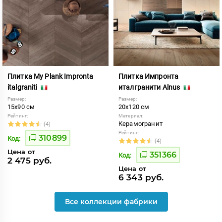
Плитка My Plank Impronta
Плитка Импронта
italgraniti
италгранити Alnus
Размер:
Размер:
15x90 см
20x120 см
Рейтинг:
Материал:
Керамогранит
(4)
Рейтинг:
310899
Код:
(4)
Цена от
351366
Код:
2 475 руб.
Цена от
6 343 руб.
Все коллекции фабрики