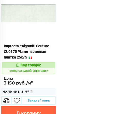
Impronta italgraniti Couture
CU0175 Plume настенная
плитка 25x75
Код товара:
292737
Код:
голос сладкой фантазии
Цена
3 150 руб./м²
НАЛИЧИЕ: 3 М²
Заказ в 1 клик
В корзину