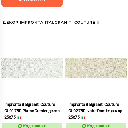
ДЕКОР IMPRONTA ITALGRANITI COUTURE
5
Impronta italgraniti Couture
Impronta italgraniti Couture
CU0175D Plume Damier декор
CU0275D Ivoire Damier декор
25x75
25x75
Код товара:
Код товара:
292740
292742
Код:
Код: