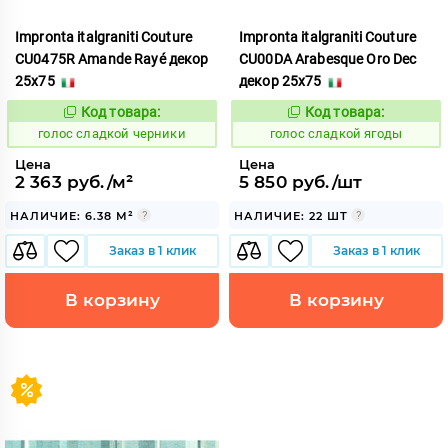
Impronta italgraniti Couture
Impronta italgraniti Couture
CU0475R Amande Rayé декор
CU00DA Arabesque Oro Dec
25x75
декор 25x75
Код товара:
Код товара:
292744
292749
Код:
Код:
голос сладкой черники
голос сладкой ягоды
Цена
Цена
2 363 руб./м²
5 850 руб./шт
НАЛИЧИЕ: 6.38 М²
НАЛИЧИЕ: 22 ШТ
Заказ в 1 клик
Заказ в 1 клик
В корзину
В корзину