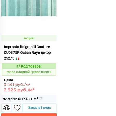
Акция!
Impronta italgraniti Couture
CU0375R Océan Rayé декор
25x75
Код товара:
292743
Код:
голос сладкой целостности
Цена
3 441 руб./м²
2 925 руб./м²
НАЛИЧИЕ: 178.48 М²
Заказ в 1 клик