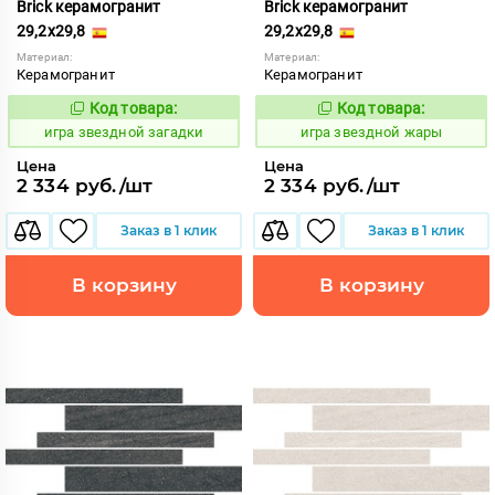
Brick керамогранит
Brick керамогранит
29,2x29,8
29,2x29,8
Материал:
Материал:
Керамогранит
Керамогранит
Код товара:
Код товара:
550527
550525
Код:
Код:
игра звездной загадки
игра звездной жары
Цена
Цена
2 334 руб./шт
2 334 руб./шт
Заказ в 1 клик
Заказ в 1 клик
В корзину
В корзину