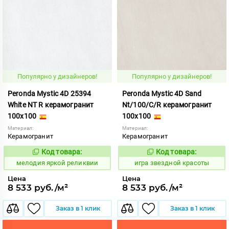
Популярно у дизайнеров!
Популярно у дизайнеров!
Peronda Mystic 4D 25394
Peronda Mystic 4D Sand
White NT R керамогранит
Nt/100/C/R керамогранит
100x100
100x100
Материал:
Материал:
Керамогранит
Керамогранит
Код товара:
Код товара:
960205
550540
Код:
Код:
мелодия яркой реликвии
игра звездной красоты
Цена
Цена
8 533 руб./м²
8 533 руб./м²
Заказ в 1 клик
Заказ в 1 клик