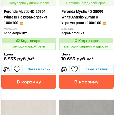
Популярно у дизайнеров!
Популярно у дизайнеров!
Peronda Mystic 4D 25391
Peronda Mystic 4D 38099
White BH R керамогранит
White AntiSlip 20mm R
100x100
керамогранит 100x100
Материал:
Материал:
Керамогранит
Керамогранит
Код товара:
Код товара:
960204
960305
Код:
Код:
мелодия яркой реки
мелодия мирной мудрости
Цена
Цена
8 533 руб./м²
10 653 руб./м²
Заказ в 1 клик
Заказ в 1 клик
В корзину
В корзину