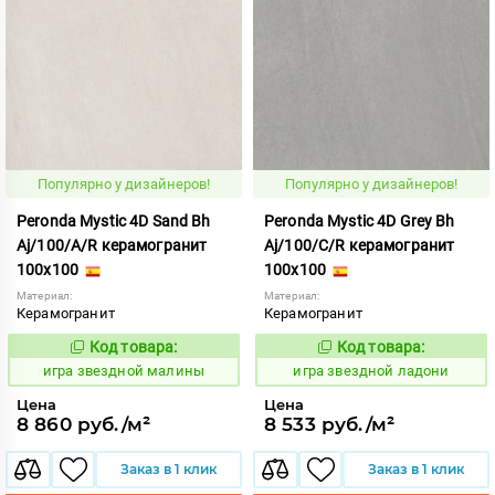
Популярно у дизайнеров!
Популярно у дизайнеров!
Peronda Mystic 4D Sand Bh
Peronda Mystic 4D Grey Bh
Aj/100/A/R керамогранит
Aj/100/C/R керамогранит
100x100
100x100
Материал:
Материал:
Керамогранит
Керамогранит
Код товара:
Код товара:
550546
550542
Код:
Код:
игра звездной малины
игра звездной ладони
Цена
Цена
8 860 руб./м²
8 533 руб./м²
Заказ в 1 клик
Заказ в 1 клик