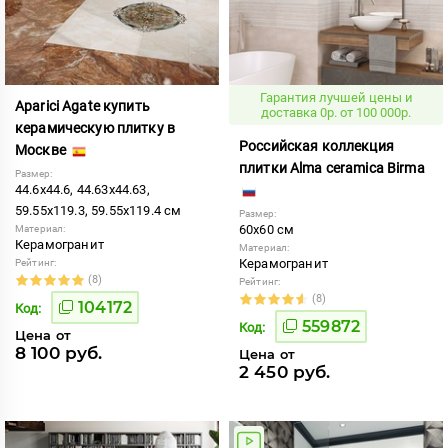
Гарантия лучшей цены и
Aparici Agate купить
доставка 0р. от 100 000р.
керамическую плитку в
Российская коллекция
Москве
плитки Alma ceramica Birma
Размер:
44.6x44.6, 44.63x44.63,
59.55x119.3, 59.55x119.4 см
Размер:
60x60 см
Материал:
Керамогранит
Материал:
Керамогранит
Рейтинг:
(8)
Рейтинг:
(8)
104172
Код:
559872
Код:
Цена от
8 100 руб.
Цена от
2 450 руб.