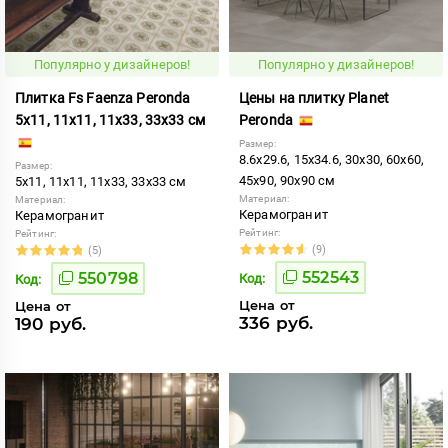
Популярно у дизайнеров!
Популярно у дизайнеров!
Плитка Fs Faenza Peronda
Цены на плитку Planet
5x11, 11x11, 11x33, 33x33 см
Peronda
Размер:
8.6x29.6, 15x34.6, 30x30, 60x60,
Размер:
45x90, 90x90 см
5x11, 11x11, 11x33, 33x33 см
Материал:
Материал:
Керамогранит
Керамогранит
Рейтинг:
Рейтинг:
(9)
(5)
552543
550798
Код:
Код:
Цена от
Цена от
336 руб.
190 руб.