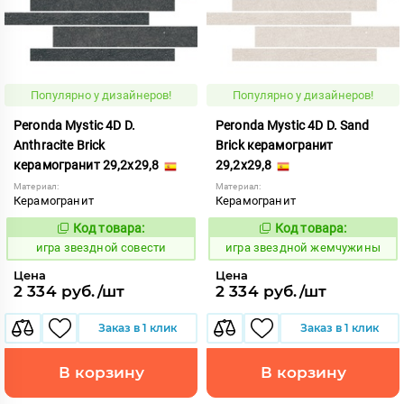
Популярно у дизайнеров!
Популярно у дизайнеров!
Peronda Mystic 4D D.
Peronda Mystic 4D D. Sand
Anthracite Brick
Brick керамогранит
керамогранит 29,2x29,8
29,2x29,8
Материал:
Материал:
Керамогранит
Керамогранит
Код товара:
Код товара:
550523
550526
Код:
Код:
игра звездной совести
игра звездной жемчужины
Цена
Цена
2 334 руб./шт
2 334 руб./шт
Заказ в 1 клик
Заказ в 1 клик
В корзину
В корзину