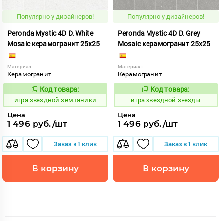
Популярно у дизайнеров!
Популярно у дизайнеров!
Peronda Mystic 4D D. White
Peronda Mystic 4D D. Grey
Mosaic керамогранит 25x25
Mosaic керамогранит 25x25
Материал:
Материал:
Керамогранит
Керамогранит
Код товара:
Код товара:
550531
550529
Код:
Код:
игра звездной земляники
игра звездной звезды
Цена
Цена
1 496 руб./шт
1 496 руб./шт
Заказ в 1 клик
Заказ в 1 клик
В корзину
В корзину