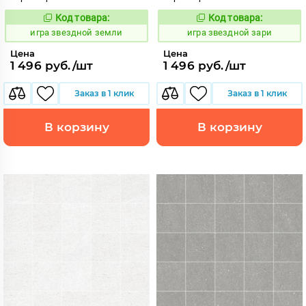
Код товара:
Код товара:
550530
550528
Код:
Код:
игра звездной земли
игра звездной зари
Цена
Цена
1 496 руб./шт
1 496 руб./шт
Заказ в 1 клик
Заказ в 1 клик
В корзину
В корзину