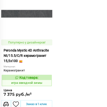
Популярно у дизайнеров!
Peronda Mystic 4D Anthracite
Nt/15.5/C/R керамогранит
15,5x100
Материал:
Керамогранит
Код товара:
550532
Код:
игра звездной зимы
Цена
7 375 руб./м²
Заказ в 1 клик