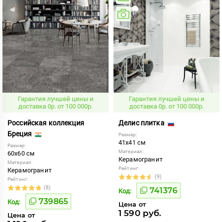
Гарантия лучшей цены и
Гарантия лучшей цены и
доставка 0р. от 100 000р.
доставка 0р. от 100 000р.
Российская коллекция
Делис плитка
Бреция
Размер:
41x41 см
Размер:
Материал:
60x60 см
Керамогранит
Материал:
Рейтинг:
Керамогранит
(9)
Рейтинг:
(8)
741376
Код:
739865
Код:
Цена от
1 590 руб.
Цена от