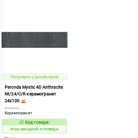
Популярно у дизайнеров!
Peronda Mystic 4D Anthracite
Nt/24/C/R керамогранит
24x100
Материал:
Керамогранит
Код товара:
550535
Код:
игра звездной исповеди