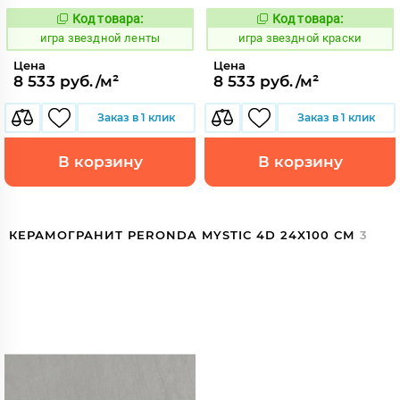
Код товара:
Код товара:
550543
550539
Код:
Код:
игра звездной ленты
игра звездной краски
Цена
Цена
8 533 руб./м²
8 533 руб./м²
Заказ в 1 клик
Заказ в 1 клик
В корзину
В корзину
КЕРАМОГРАНИТ PERONDA MYSTIC 4D 24X100 СМ
3