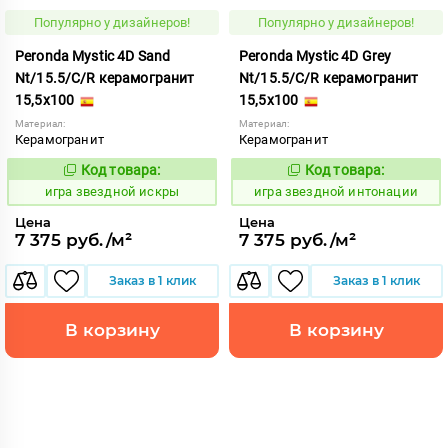
Популярно у дизайнеров!
Популярно у дизайнеров!
Peronda Mystic 4D Sand
Peronda Mystic 4D Grey
Nt/15.5/C/R керамогранит
Nt/15.5/C/R керамогранит
15,5x100
15,5x100
Материал:
Материал:
Керамогранит
Керамогранит
Код товара:
Код товара:
550534
550533
Код:
Код:
игра звездной искры
игра звездной интонации
Цена
Цена
7 375 руб./м²
7 375 руб./м²
Заказ в 1 клик
Заказ в 1 клик
В корзину
В корзину