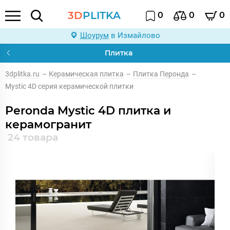
3D
PLITKA
0
0
0
Шоурум
в Измайлово
Плитка
3dplitka.ru
–
Керамическая плитка
–
Плитка Перонда
–
Mystic 4D серия керамической плитки
Peronda Mystic 4D плитка и
керамогранит
24 товара