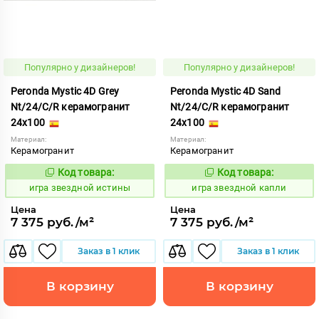
Популярно у дизайнеров!
Популярно у дизайнеров!
Peronda Mystic 4D Grey
Peronda Mystic 4D Sand
Nt/24/C/R керамогранит
Nt/24/C/R керамогранит
24x100
24x100
Материал:
Материал:
Керамогранит
Керамогранит
Код товара:
Код товара:
550536
550537
Код:
Код:
игра звездной истины
игра звездной капли
Цена
Цена
7 375 руб./м²
7 375 руб./м²
Заказ в 1 клик
Заказ в 1 клик
В корзину
В корзину