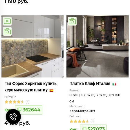
1 190 руб.
Гая Форес Херитаж купить
Плитка Клиф Италия
керамическую плитку
Размер:
30x30, 37.5x75, 75x75, 75x150
Рейтинг:
см
(4)
Материал:
362644
Код:
Керамогранит
Рейтинг:
Цена от
(8)
4 180 руб.
527073
Код: