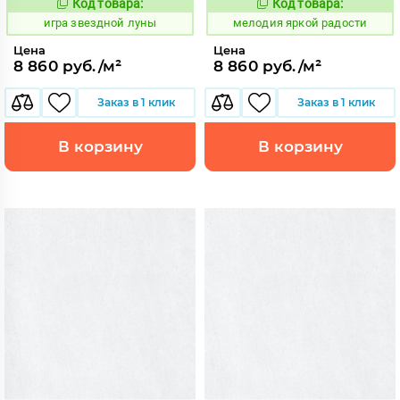
Код товара:
Код товара:
550545
960202
Код:
Код:
игра звездной луны
мелодия яркой радости
Цена
Цена
8 860 руб./м²
8 860 руб./м²
Заказ в 1 клик
Заказ в 1 клик
В корзину
В корзину