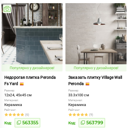
Популярно у дизайнеров!
Популярно у дизайнеров!
Недорогая плитка Peronda
Заказать плитку Village Wall
Fs Yard
Peronda
Размер:
Размер:
12x24, 45x45 см
33.3x100 см
Материал:
Материал:
Керамика
Керамика
Рейтинг:
Рейтинг:
(6)
(9)
563355
563799
Код:
Код: