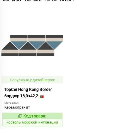
Популярно у дизайнеров!
TopCer Hong Kong Border
бордюр 16,9x42,2
Материал:
Керамогранит
Код товара:
773158
Код:
корабль морской интонации