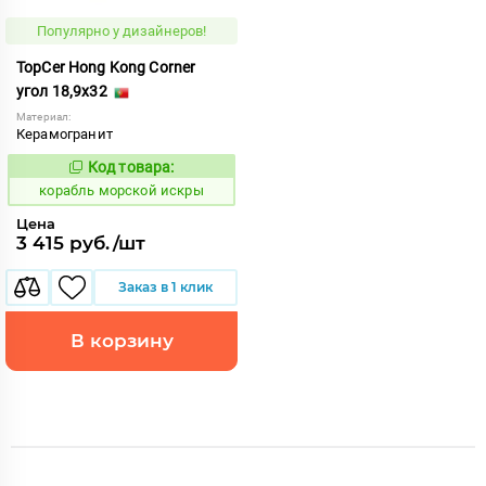
Популярно у дизайнеров!
TopCer Hong Kong Corner
угол 18,9x32
Материал:
Керамогранит
Код товара:
773159
Код:
корабль морской искры
Цена
3 415 руб./шт
Заказ в 1 клик
В корзину