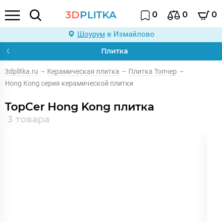
3D
PLITKA
0
0
0
Шоурум
в Измайлово
Плитка
3dplitka.ru
–
Керамическая плитка
–
Плитка Топчер
–
Hong Kong серия керамической плитки
TopCer Hong Kong плитка
3 товара