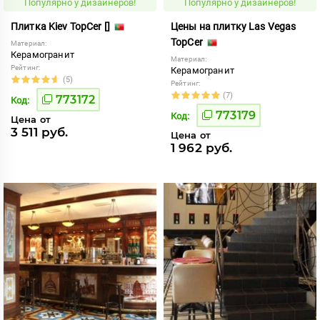
Популярно у дизайнеров!
Популярно у дизайнеров!
Плитка Kiev TopCer []
Цены на плитку Las Vegas
TopCer
Материал:
Керамогранит
Материал:
Рейтинг:
Керамогранит
(5)
Рейтинг:
(7)
773172
Код:
773179
Код:
Цена от
3 511 руб.
Цена от
1 962 руб.