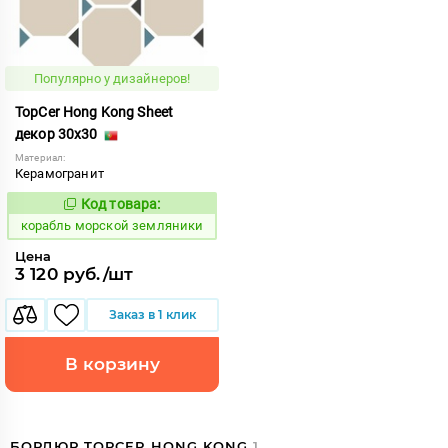
Популярно у дизайнеров!
TopCer Hong Kong Sheet
декор 30x30
Материал:
Керамогранит
Код товара:
773156
Код:
корабль морской земляники
Цена
3 120 руб./шт
Заказ в 1 клик
В корзину
БОРДЮР TOPCER HONG KONG
1