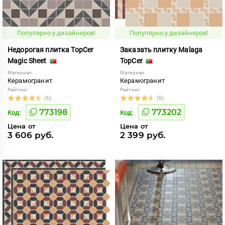
Популярно у дизайнеров!
Популярно у дизайнеров!
Недорогая плитка TopCer
Заказать плитку Malaga
Magic Sheet
TopCer
Материал:
Материал:
Керамогранит
Керамогранит
Рейтинг:
Рейтинг:
(6)
(6)
773198
773202
Код:
Код:
Цена от
Цена от
3 606 руб.
2 399 руб.