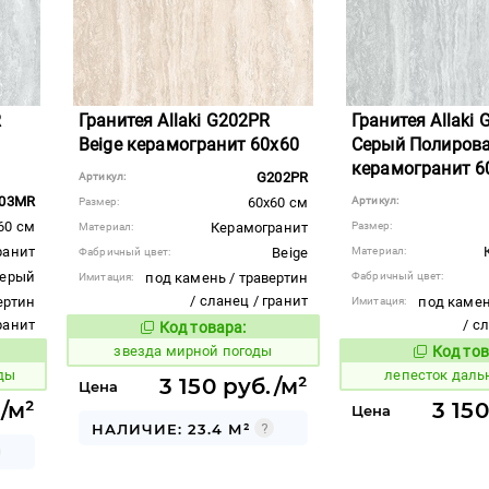
R
Гранитея Allaki G202PR
Гранитея Allaki
Beige керамогранит 60x60
Серый Полиров
керамогранит 6
G202PR
Артикул:
03MR
60x60 см
Артикул:
Размер:
60 см
Керамогранит
Размер:
Материал:
ранит
Beige
Материал:
Фабричный цвет:
ерый
под камень / травертин
Фабричный цвет:
Имитация:
/ сланец / гранит
ертин
под камен
Имитация:
гранит
/ с
Код товара:
444696
Код товара:
звезда мирной погоды
Код тов
862436
вара:
ды
лепесток даль
3 150 руб./м²
Цена
./м²
3 15
Цена
НАЛИЧИЕ: 23.4 М²