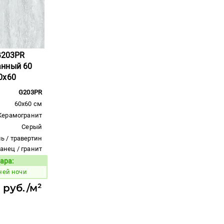
 G203PR
анный 60
0x60
G203PR
60x60 см
Керамогранит
Серый
ь / травертин
ланец / гранит
ара:
Код товара:
ней ночи
0 руб./м²