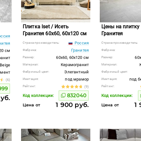
Плитка Iset / Исеть
Цены на плитку 
Гранитея 60x60, 60x120 см
Гранитея
ссия
Россия
нитея
Страна-производитель:
Страна-производитель:
Гранитея
20 см
Фабрика:
Фабрика:
60x60, 60x120 см
60x
ранит
Размер:
Размер:
Керамогранит
Beige
Материал:
Материал:
Элегантный
емент
Фабричный цвет:
Фабричный цвет:
под мрамор
под б
Имитация:
Имитация:
(6)
Рейтинг:
Рейтинг:
(9)
999
832040
Код коллекции:
Код коллекции:
руб.
1 900 руб.
1
Цена от
Цена от