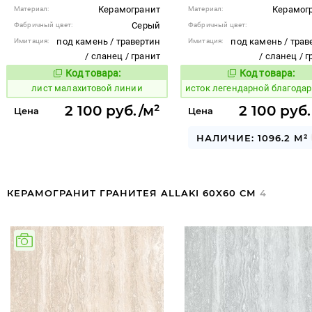
Керамогранит
Керамог
Материал:
Материал:
Серый
Фабричный цвет:
Фабричный цвет:
под камень / травертин
под камень / трав
Имитация:
Имитация:
/ сланец / гранит
/ сланец / 
Код товара:
Код товара:
881544
583503
Код товара:
Код то
лист малахитовой линии
исток легендарной благода
2 100 руб./м²
2 100 руб
Цена
Цена
НАЛИЧИЕ: 1096.2 М²
КЕРАМОГРАНИТ ГРАНИТЕЯ ALLAKI 60X60 СМ
4