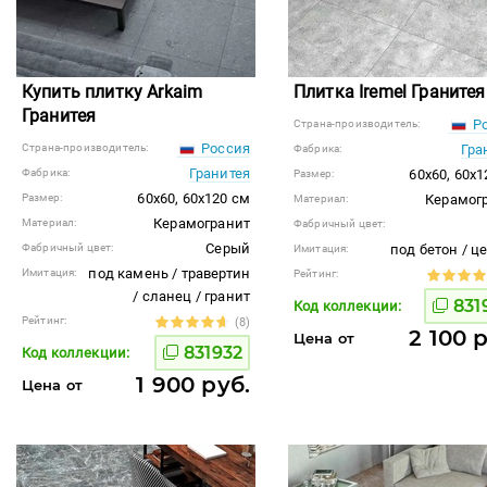
Купить плитку Arkaim
Плитка Iremel Гранитея
Гранитея
Ро
Страна-производитель:
Россия
Страна-производитель:
Гра
Фабрика:
Гранитея
Фабрика:
60x60, 60x1
Размер:
60x60, 60x120 см
Размер:
Керамог
Материал:
Керамогранит
Материал:
Фабричный цвет:
Серый
Фабричный цвет:
под бетон / ц
Имитация:
под камень / травертин
Имитация:
Рейтинг:
/ сланец / гранит
831
Код коллекции:
Рейтинг:
(8)
2 100 
Цена от
831932
Код коллекции:
1 900 руб.
Цена от