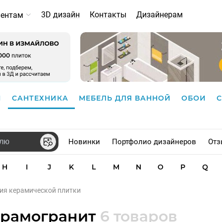
3D дизайн
Контакты
Дизайнерам
иентам
И
САНТЕХНИКА
МЕБЕЛЬ ДЛЯ ВАННОЙ
ОБОИ
Новинки
Портфолио дизайнеров
Отз
H
I
J
K
L
M
N
O
P
Q
ерия керамической плитки
керамогранит
6 товаров