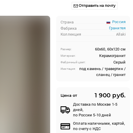
Отправить на почту
Россия
Страна
Гранитея
Фабрика
Коллекция
Allaki
60x60, 60x120 см
Размер:
Керамогранит
Материал:
Серый
Фабричный цвет:
под камень / травертин /
Имитация:
сланец / гранит
1 900 руб.
Цена от
Доставка по Москве 1-5
дней,
по России 5-10 дней
Оплата наличными, картой,
по счету с НДС