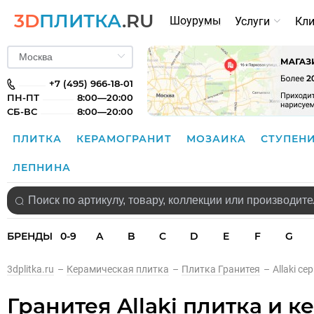
3D
ПЛИТКА
.RU
Шоурумы
Услуги
Кл
+7 (495) 966-18-01
ПН-ПТ
8:00—20:00
СБ-ВС
8:00—20:00
ПЛИТКА
КЕРАМОГРАНИТ
МОЗАИКА
СТУПЕН
ЛЕПНИНА
БРЕНДЫ
0-9
A
B
C
D
E
F
G
3dplitka.ru
–
Керамическая плитка
–
Плитка Гранитея
–
Allaki с
Гранитея Allaki плитка и 