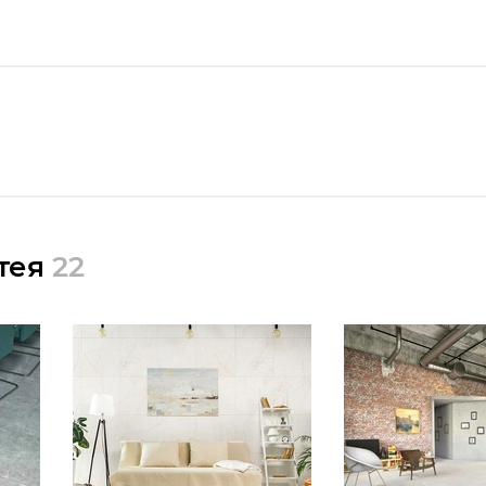
тея
22