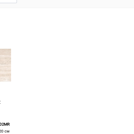
R
02MR
20 см