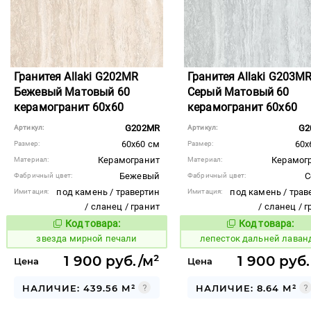
Гранитея Allaki G202MR
Гранитея Allaki G203M
Бежевый Матовый 60
Серый Матовый 60
керамогранит 60x60
керамогранит 60x60
G202MR
G2
Артикул:
Артикул:
60x60 см
60x
Размер:
Размер:
Керамогранит
Керамог
Материал:
Материал:
Бежевый
С
Фабричный цвет:
Фабричный цвет:
под камень / травертин
под камень / трав
Имитация:
Имитация:
/ сланец / гранит
/ сланец / 
Код товара:
Код товара:
444695
862416
Код товара:
Код то
звезда мирной печали
лепесток дальней лаван
1 900 руб./м²
1 900 руб
Цена
Цена
НАЛИЧИЕ: 439.56 М²
НАЛИЧИЕ: 8.64 М²