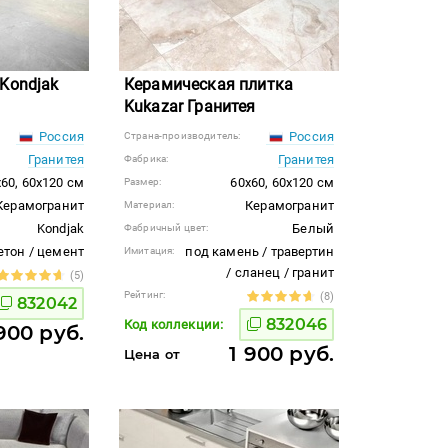
Kondjak
Керамическая плитка
Kukazar Гранитея
Россия
Россия
Страна-производитель:
Гранитея
Гранитея
Фабрика:
60, 60x120 см
60x60, 60x120 см
Размер:
Керамогранит
Керамогранит
Материал:
Kondjak
Белый
Фабричный цвет:
етон / цемент
под камень / травертин
Имитация:
/ сланец / гранит
(5)
Рейтинг:
(8)
832042
832046
Код коллекции:
 900 руб.
1 900 руб.
Цена от