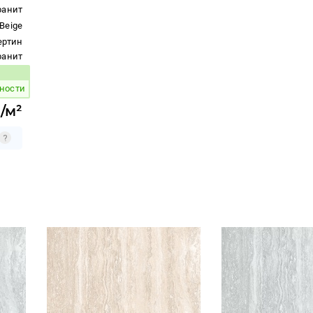
ранит
Beige
ертин
гранит
вара:
рности
./м²