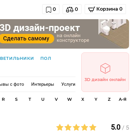
Корзина 0
0
0
СВЕТИЛЬНИКИ
ПОЛ
3D дизайн онлайн
ывы с фото
Интерьеры
Услуги
R
S
T
U
V
W
X
Y
Z
А-Я
5.0
/ 5